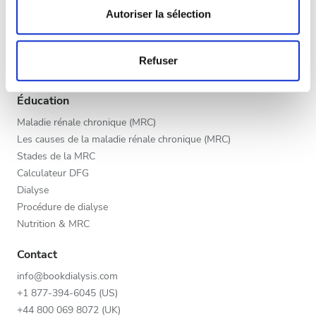
Fin d’après-midi
déclaration sur les cookies.
Autoriser la sélection
Programme V.I.P.
Soir
Inscrivez votre clinique
Les cookies nous permettent de personnaliser le contenu
Bénéfices des fournisseurs
Refuser
et les annonces, d'offrir des fonctionnalités relatives aux
Partenaires
médias sociaux et d'analyser notre trafic. Nous
Appréciation
partageons également des informations sur l'utilisation de
Éducation
notre site avec nos partenaires de médias sociaux, de
Bien
Maladie rénale chronique (MRC)
publicité et d'analyse, qui peuvent combiner celles-ci
Les causes de la maladie rénale chronique (MRC)
Très bien
avec d'autres informations que vous leur avez fournies
Stades de la MRC
ou qu'ils ont collectées lors de votre utilisation de leurs
Calculateur DFG
Excellent
services.
Dialyse
Procédure de dialyse
Nutrition & MRC
Contact
info@bookdialysis.com
+1 877-394-6045 (US)
+44 800 069 8072 (UK)