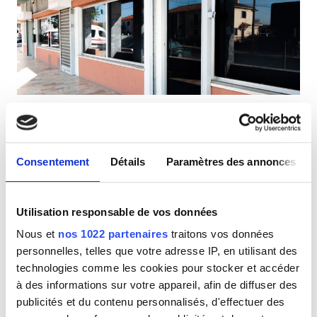
Patients porteurs du VIH
Patients porteurs de l’hépatite B
Patients porteurs de l’hépatite C
CEAM
Diaverum Queluz
GHIC
Queluz, Portugal
0,42 km du centre-ville
Consentement
Détails
Paramètres des annonces
Couvert par la CEAM
Couvert par la GHIC
Équipements
Rafraîchissements
Wi-Fi gratuit
Écrans TV
Utilisation responsable de vos données
Rafraîchissements
Par traitement
Nous et
nos 1022 partenaires
traitons vos données
Wi-Fi gratuit
Dialyse HD 160,3 €
personnelles, telles que votre adresse IP, en utilisant des
Réserver
Dialyse HDF 160,3 €
technologies comme les cookies pour stocker et accéder
Écrans TV
à des informations sur votre appareil, afin de diffuser des
Transfert gratuit
publicités et du contenu personnalisés, d'effectuer des