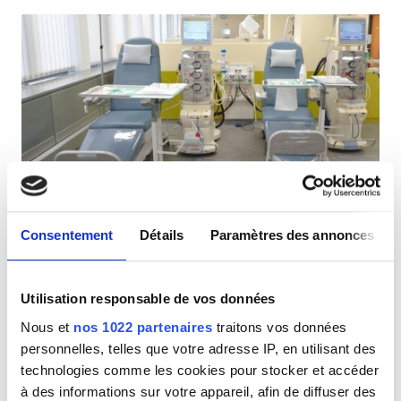
Patients porteurs du VIH
Patients porteurs de l’hépatite B
Patients porteurs de l’hépatite C
CEAM
GHIC
MedQualitas Clinic
Excellent
9,9
7 Avis
Chiasso (8 km to Como-Italy), Suisse
Consentement
Détails
Paramètres des annonces
Équipements
0,52 km du centre-ville
Couvert par la CEAM
Couvert par la GHIC
Rafraîchissements
Utilisation responsable de vos données
Rafraîchissements
Wi-Fi gratuit
Écrans TV
Wi-Fi gratuit
Nous et
nos 1022 partenaires
traitons vos données
personnelles, telles que votre adresse IP, en utilisant des
Par traitement
Écrans TV
technologies comme les cookies pour stocker et accéder
Dialyse HD 530 €
Réserver
à des informations sur votre appareil, afin de diffuser des
Transfert gratuit