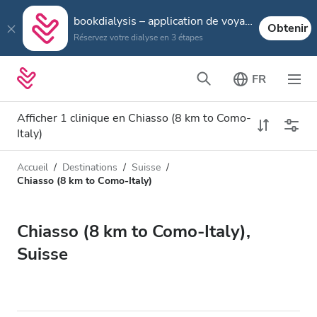
bookdialysis – application de voyage
Obtenir
Réservez votre dialyse en 3 étapes
FR
Afficher 1 clinique en Chiasso (8 km to Como-
Italy)
Accueil
Destinations
Suisse
Type de dialyse
Distance
Chiasso (8 km to Como-Italy)
Nom
Toutes les dialyses
Chiasso (8 km to Como-Italy),
Appréciation
Dialyse HD
Suisse
Prix
Dialyse HDF
Accepte