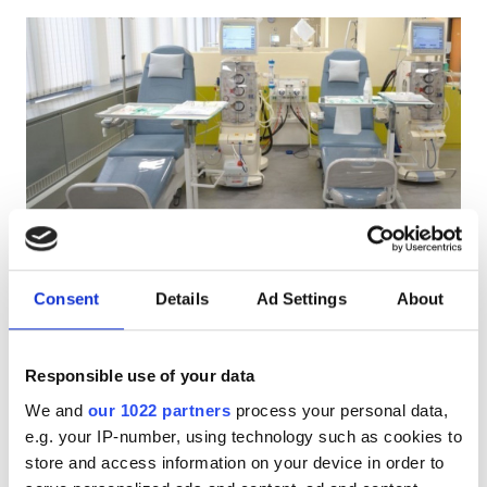
АИТВ пациенттері
В гепатиті бар пациенттер
С гепатиті бар пациенттер
EHIC
GHIC
MedQualitas Clinic
Тамаша
9.9
1 пікір
Chiasso (8 km to Como-Italy), Switzerland
Consent
Details
Ad Settings
About
Қызметтер
0.52 км қала орталығынан
EHIC арқылы қамтылған
GHIC арқылы қамтылған
Сусындар мен жеңіл тағамдар
Responsible use of your data
Сусындар мен жеңіл тағамдар
Тегін WiFi
Тегін WiFi
Теледидар экрандары
We and
our 1022 partners
process your personal data,
e.g. your IP-number, using technology such as cookies to
Теледидар экрандары
ем үшін
store and access information on your device in order to
Тегін трансфер