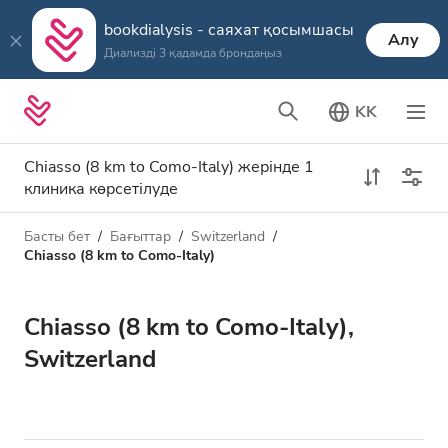
bookdialysis - саяхат қосымшасы
Алу
Диализді 3 қадамда брондаңыз
KK
Chiasso (8 km to Como-Italy) жерінде 1
клиника көрсетілуде
Басты бет
Бағыттар
Switzerland
Диализ түрі
Қашықтық
Chiasso (8 km to Como-Italy)
Аты
Барлық диализ түрлері
Chiasso (8 km to Como-Italy),
Рейтинг
HD диализ
Switzerland
Баға
HDF диализ
Қабылдайды