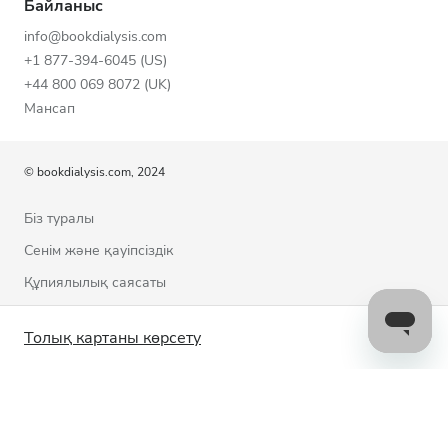
Байланыс
info@bookdialysis.com
+1 877-394-6045 (US)
+44 800 069 8072 (UK)
Мансап
© bookdialysis.com, 2024
Біз туралы
Сенім және қауіпсіздік
Құпиялылық саясаты
Пайдалану шарттары
Толық картаны көрсету
Cookie саясаты
Бізбен байланысыңыз