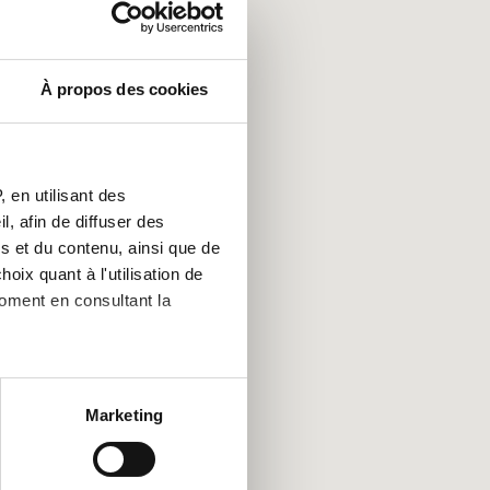
À propos des cookies
 en utilisant des
, afin de diffuser des
s et du contenu, ainsi que de
oix quant à l'utilisation de
moment en consultant la
es à plusieurs mètres près
Marketing
s spécifiques (empreintes