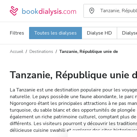
Filtres
Toutes les dialyses
Dialyse HD
Dialy
Accueil
Destinations
Tanzanie, République unie de
Type de dialyse
Distance
Nom
Toutes les dialyses
Tanzanie, République unie 
Appréciation
Dialyse HD
La Tanzanie est une destination populaire pour les voyag
Prix
Dialyse HDF
naturelle. Le pays possède une faune abondante, le parc n
Ngorongoro étant les principales attractions à ne pas man
turquoise, du sable blanc et des opportunités de plongée 
Accepte
également un riche patrimoine culturel, comptant plus d
différents. Les visiteurs pourront y découvrir les tradition
délicieuse cuisine swahili et explorer des sites historique
Patients porteurs du VIH