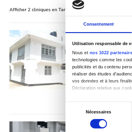
Patients porteurs de l’hépatite B
Afficher 2 cliniques en Tanzanie, République unie de
Patients porteurs de l’hépatite C
Consentement
CEAM
Alshifa Medical 
GHIC
Center
Utilisation responsable de 
Nous et
nos 1022 partenair
Tanzanie, Tanzanie, République un
technologies comme les cooki
Équipements
publicités et du contenu per
Rafraîchissements
Wi
réaliser des études d’audienc
Parking gratuit
Rafraîchissements
vos données et à leurs final
Déclaration relative aux cooki
Wi-Fi gratuit
Par traitement
Dialyse HD 150 €
Écrans TV
Si vous le permettez, nous a
Dialyse HDF 150 €
Sélection
Collecter des informa
Nécessaires
du
Transfert gratuit
Identifier votre appar
consentement
Parking gratuit
Baraka Dialysis 
digitales).