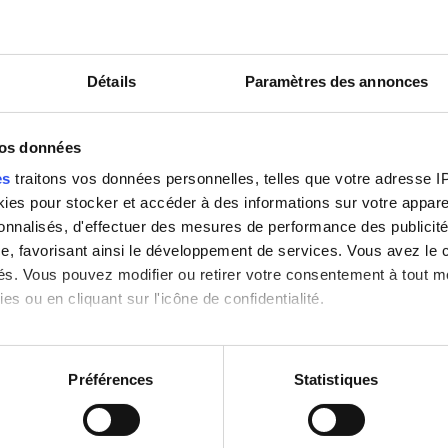
Classer par :
Appréciation
Détails
Paramètres des annonces
& Kidney Dialysis
Excellent
10
1 Avis
vos données
es
traitons vos données personnelles, telles que votre adresse IP,
ie de
483,79 km du centre-ville
es pour stocker et accéder à des informations sur votre appareil
sonnalisés, d'effectuer des mesures de performance des publicité
-Fi gratuit
Écrans TV
Transfert gratuit
e, favorisant ainsi le développement de services. Vous avez le ch
ités. Vous pouvez modifier ou retirer votre consentement à tout 
es ou en cliquant sur l'icône de confidentialité.
Réserver
imerions également :
tions sur votre localisation géographique qui peuvent être précis
Préférences
Statistiques
eil en l'analysant activement pour en relever les caractéristique
& Polyclinic Centre