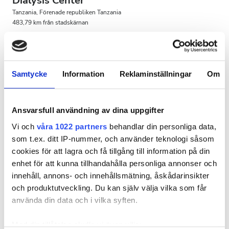
Dialysis Center
Gratis parkering
Tanzania, Förenade republiken Tanzania
483,79 km från stadskärnan
Förfriskningar
Gratis WiFi
TV-skärmar
Pris
Gratis överföring
Gratis parkering
0-100 EUR
Samtycke
Information
Reklaminställningar
Om
Per behandlingen
100-200 EUR
HD-dialys 150 €
Reservera
HDF-dialys 150 €
200-300 EUR
Ansvarsfull användning av dina uppgifter
Vi och
våra 1022 partners
behandlar din personliga data,
mer än 300 EUR
som t.ex. ditt IP-nummer, och använder teknologi såsom
cookies för att lagra och få tillgång till information på din
enhet för att kunna tillhandahålla personliga annonser och
Pass
innehåll, annons- och innehållsmätning, åskådarinsikter
och produktutveckling. Du kan själv välja vilka som får
Morgon
använda din data och i vilka syften.
Eftermiddag
Med din tillåtelse skulle vi även vilja: