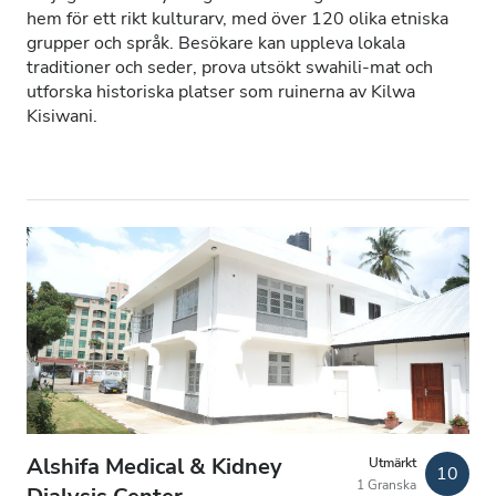
hem för ett rikt kulturarv, med över 120 olika etniska
Patienter med HIV
grupper och språk. Besökare kan uppleva lokala
traditioner och seder, prova utsökt swahili-mat och
Patienter med hepatit B
utforska historiska platser som ruinerna av Kilwa
Kisiwani.
Patienter med hepatit C
EHIC
GHIC
Lokaler
Förfriskningar
Gratis WiFi
TV-skärmar
Alshifa Medical & Kidney
Utmärkt
Gratis överföring
10
1 Granska