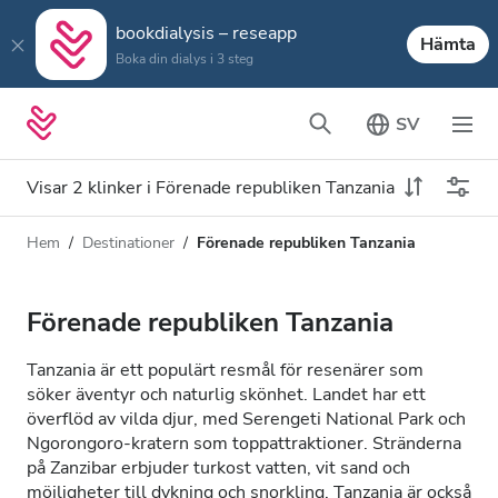
bookdialysis – reseapp
Hämta
Boka din dialys i 3 steg
SV
Visar 2 klinker i Förenade republiken Tanzania
Hem
Destinationer
Förenade republiken Tanzania
Dialystyp
Avstånd
Namn
Alla dialyser
Förenade republiken Tanzania
Betyg
HD-dialys
Tanzania är ett populärt resmål för resenärer som
Pris
söker äventyr och naturlig skönhet. Landet har ett
Redigera HDF-dialys
överflöd av vilda djur, med Serengeti National Park och
Ngorongoro-kratern som toppattraktioner. Stränderna
på Zanzibar erbjuder turkost vatten, vit sand och
Acceptera
möjligheter till dykning och snorkling. Tanzania är också