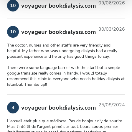
09/06/2026
voyageur bookdialysis.com
10
publicité et d'analyse, qui peuvent combiner celles-ci
avec d'autres informations que vous leur avez fournies
ou qu'ils ont collectées lors de votre utilisation de leurs
services.
30/03/2026
voyageur bookdialysis.com
10
The doctor, nurses and other staffs are very friendly and
helpful. My father who was undergoing dialysis had a really
pleasant experience and he only has good things to say.
There were some language barrier with the starf but a simple
google translate really comes in handy. I would totally
recommend this clinic to everyone who needs holiday dialysis at
Istanbul. Thumbs up!!
25/08/2024
voyageur bookdialysis.com
4
L'accueil était plus que médiocre. Pas de bonjour n'y de sourire.
Mais l'intérêt de l'argent primé sur tout. Leurs soucis premier