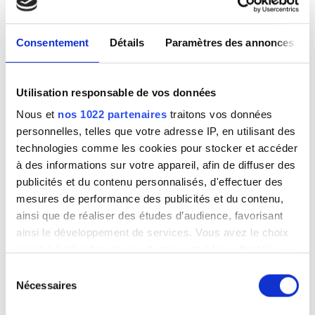
Mardi
07:00 - 21:00
Consentement
Détails
Paramètres des annonces
Mercredi
07:00 - 21:00
Jeudi
07:00 - 21:00
Utilisation responsable de vos données
Nous et
nos 1022 partenaires
traitons vos données
Vendredi
07:00 - 21:00
personnelles, telles que votre adresse IP, en utilisant des
technologies comme les cookies pour stocker et accéder
Samedi
07:00 - 21:00
à des informations sur votre appareil, afin de diffuser des
publicités et du contenu personnalisés, d'effectuer des
Dimanche
Fermé
mesures de performance des publicités et du contenu,
ainsi que de réaliser des études d’audience, favorisant
ainsi le développement de services. Vous avez le choix
Options de paiement
quant à l'utilisation de vos données et à leurs finalités.
Vous pouvez modifier ou retirer votre consentement à
Sélection
tout moment en consultant la Déclaration relative aux
Nécessaires
Virement bancaire
du
cookies ou en cliquant sur l'icône de confidentialité.
consentement
Au comptant