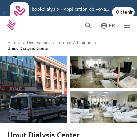
bookdialysis – application de voyage
Obtenir
Réservez votre dialyse en 3 étapes
FR
Accueil
Destinations
Turquie
Istanbul
Umut Dialysis Center
Umut Dialysis Center