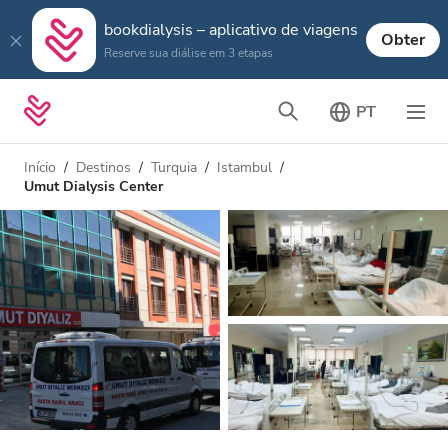
bookdialysis – aplicativo de viagens
Obter
Reserve sua diálise em 3 etapas
PT
Início
Destinos
Turquia
Istambul
Umut Dialysis Center