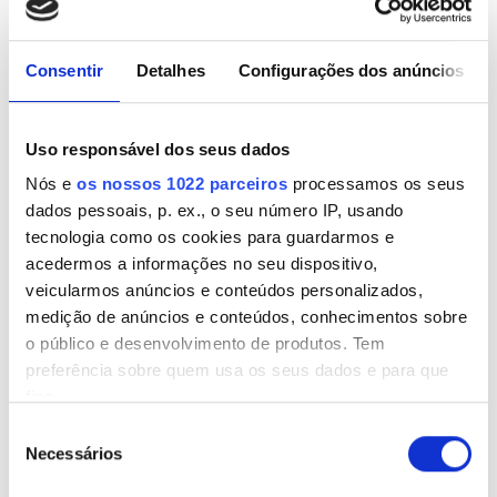
terça-feira
07:00 - 21:00
Consentir
Detalhes
Configurações dos anúncios
quarta-feira
07:00 - 21:00
quinta-feira
07:00 - 21:00
Uso responsável dos seus dados
Nós e
os nossos 1022 parceiros
processamos os seus
sexta-feira
07:00 - 21:00
dados pessoais, p. ex., o seu número IP, usando
tecnologia como os cookies para guardarmos e
sábado
07:00 - 21:00
acedermos a informações no seu dispositivo,
veicularmos anúncios e conteúdos personalizados,
medição de anúncios e conteúdos, conhecimentos sobre
domingo
Fechado
o público e desenvolvimento de produtos. Tem
preferência sobre quem usa os seus dados e para que
Opções de pagamento
fins.
Seleção
Se permitir, gostaríamos também de:
Necessários
Transferência (Bancária) Eletrónica
de
Recolher informações sobre a sua localização
consentimento