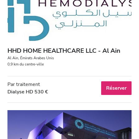
Patients porteurs du VIH
Patients porteurs de l’hépatite B
Patients porteurs de l’hépatite C
CEAM
HHD HOME HEALTHCARE LLC - Al Ain
GHIC
Al Ain, Émirats Arabes Unis
0,9 km du centre-ville
Équipements
Par traitement
Réserver
Dialyse HD 530 €
Rafraîchissements
Wi-Fi gratuit
Écrans TV
Transfert gratuit