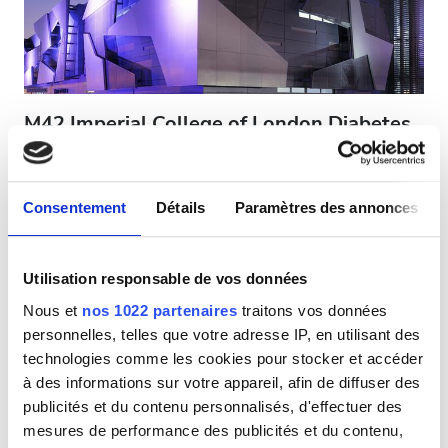
Parking gratuit
Prix
M42 Imperial College of London Diabetes
EUR 0 - 100
Center Alain
Al Ain, Émirats Arabes Unis
EUR 100 - 200
8,44 km du centre-ville
Consentement
Détails
Paramètres des annonces
EUR 200 - 300
Rafraîchissements
Wi-Fi gratuit
Écrans TV
Transfert gratuit
Parking gratuit
EUR 300+
Utilisation responsable de vos données
Par traitement
Nous et
nos 1022 partenaires
traitons vos données
Sessions
Dialyse HD 376,88 €
personnelles, telles que votre adresse IP, en utilisant des
Réserver
Dialyse HDF 376,88 €
technologies comme les cookies pour stocker et accéder
Matin
à des informations sur votre appareil, afin de diffuser des
publicités et du contenu personnalisés, d'effectuer des
Après-midi
mesures de performance des publicités et du contenu,