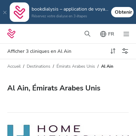
bookdialysis – application de voyage
Obtenir
Réservez votre dialyse en 3 étapes
FR
Afficher 3 cliniques en Al Ain
Accueil
Destinations
Émirats Arabes Unis
Al Ain
Type de dialyse
Distance
Nom
Toutes les dialyses
Al Ain, Émirats Arabes Unis
Appréciation
Dialyse HD
Prix
Dialyse HDF
Accepte