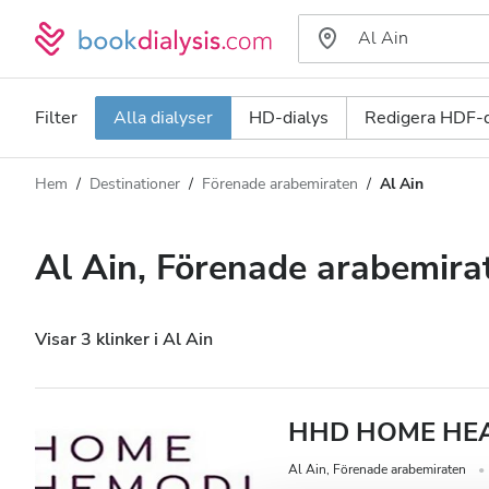
Filter
Alla dialyser
HD-dialys
Redigera HDF-d
Hem
Destinationer
Förenade arabemiraten
Al Ain
Dialystyp
Avstånd
Namn
Alla dialyser
Al Ain, Förenade arabemira
Betyg
HD-dialys
Pris
Redigera HDF-dialys
Visar 3 klinker i Al Ain
Acceptera
HHD HOME HEAL
Patienter med HIV
Al Ain, Förenade arabemiraten