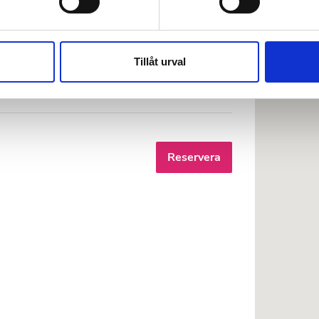
e för att anpassa innehållet och annonserna till användarna, tillh
lthcare LLC - Al Ain
vår trafik. Vi vidarebefordrar även sådana identifierare och anna
nnons- och analysföretag som vi samarbetar med. Dessa kan i sin
Tillåt urval
3,97 km från stadskärnan
har tillhandahållit eller som de har samlat in när du har använt 
Reservera