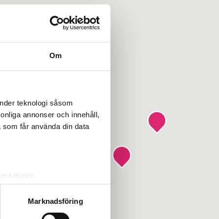
Om
änder teknologi såsom
rsonliga annonser och innehåll,
a som får använda din data
lera meter
ryck)
ljsektionen
. Du kan ändra
Marknadsföring