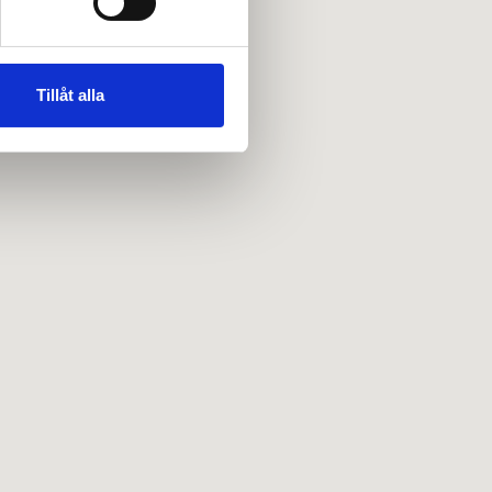
andahålla funktioner för
n information från din enhet
 tur kombinera informationen
Tillåt alla
deras tjänster.