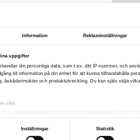
Reservera
Information
Reklaminställningar
ina uppgifter
llege of London Diabetes
handlar din personliga data, som t.ex. ditt IP-nummer, och anv
illgång till information på din enhet för att kunna tillhandahålla pe
, åskådarinsikter och produktutveckling. Du kan själv välja vilk
8,44 km från stadskärnan
 WiFi
TV-skärmar
Gratis överföring
n vilja:
om din geografiska plats som kan ha en noggrannhet på upp till f
genom att aktivt skanna den för specifika kännetecken (fingeravt
rsonliga uppgifter behandlas och ställ in dina preferenser i
deta
Inställningar
Statistik
Reservera
ke när som helst från cookie-förklaringen.