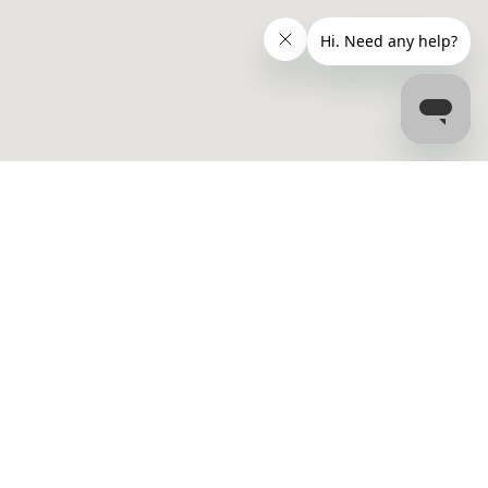
Kontakt
kdom (CKD)
info@bookdialysis.com
isk
+1 877-394-6045 (US)
KD)
+44 800 069 8072 (UK)
Karriärer