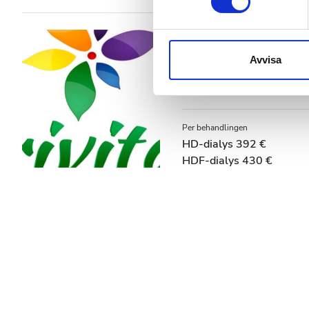
Vi använder enhetsidentifierar
Pris
Trivita Home Hea
sociala medier och analysera 
till de sociala medier och a
Avvisa
0-100 EUR
Al Ain, Förenade arabemiraten
med annan information som du 
100-200 EUR
200-300 EUR
Per behandlingen
HD-dialys 392 €
mer än 300 EUR
HDF-dialys 430 €
Pass
Morgon
Eftermiddag
Kväll