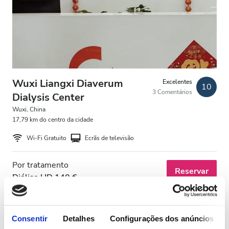
Pacientes com HIV
Pacientes com Hepatite B
Pacientes com Hepatite C
CESD
Wuxi Liangxi Diaverum
Excelentes
10
3 Comentários
CMSD
Dialysis Center
Wuxi, China
17,79 km do centro da cidade
Instalações
Wi-Fi Gratuito
Ecrãs de televisão
Refeições
Por tratamento
Reservar
Wi-Fi Gratuito
Diálise HD 140 €
Ecrãs de televisão
Transferência Gratuita
Consentir
Detalhes
Configurações dos anúncios