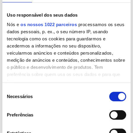
Estacionamento Grátis
Uso responsável dos seus dados
Nós e
os nossos 1022 parceiros
processamos os seus
Preço
dados pessoais, p. ex., o seu número IP, usando
tecnologia como os cookies para guardarmos e
0-100 EUR
acedermos a informações no seu dispositivo,
Wuxi Xishan Diaverum Dialysis Center
100 - 200 EUR
veicularmos anúncios e conteúdos personalizados,
Wuxi, China
medição de anúncios e conteúdos, conhecimentos sobre
200 - 300 EUR
10,83 km do centro da cidade
o público e desenvolvimento de produtos. Tem
preferência sobre quem usa os seus dados e para que
Wi-Fi Gratuito
Ecrãs de televisão
300+ EUR
fins.
Por tratamento
Seleção
Reservar
Se permitir, gostaríamos também de:
Necessários
Todos os Turnos
Diálise HD 140 €
de
Recolher informações sobre a sua localização
consentimento
geográfica as quais podem ter uma precisão de
Manhã
Preferências
vários metros
Tarde
Identificar o seu dispositivo analisando de forma
ativa as características específicas (impressão