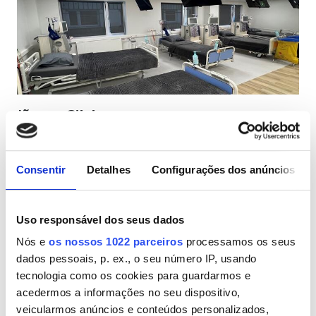
Pacientes com HIV
Pacientes com Hepatite B
Pacientes com Hepatite C
CESD
Jõgeva Clinic
CMSD
Jõgeva, Estónia
0,56 km do centro da cidade
Consentir
Detalhes
Configurações dos anúncios
Coberto pelo Cartão Europeu de Seguro de Doença (CESD)
Instalações
Refeições
Wi-Fi Gratuito
Ecrãs de televisão
Estacionamento Grátis
Refeições
Uso responsável dos seus dados
Nós e
os nossos 1022 parceiros
processamos os seus
Wi-Fi Gratuito
Por tratamento
dados pessoais, p. ex., o seu número IP, usando
Diálise HD 326,78 €
Ecrãs de televisão
Reservar
tecnologia como os cookies para guardarmos e
Diálise HDF 326,78 €
acedermos a informações no seu dispositivo,
Transferência Gratuita
veicularmos anúncios e conteúdos personalizados,