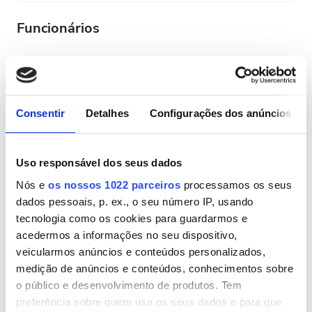
Funcionários
Consentir
Detalhes
Configurações dos anúncios
Uso responsável dos seus dados
Nós e
os nossos 1022 parceiros
processamos os seus
dados pessoais, p. ex., o seu número IP, usando
Head Nurse
tecnologia como os cookies para guardarmos e
acedermos a informações no seu dispositivo,
Aurélia PEUTIN
veicularmos anúncios e conteúdos personalizados,
medição de anúncios e conteúdos, conhecimentos sobre
o público e desenvolvimento de produtos. Tem
preferência sobre quem usa os seus dados e para que