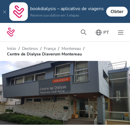
bookdialysis – aplicativo de viagens
Obter
Reserve sua diálise em 3 etapas
PT
Início
Destinos
França
Montereau
Centre de Dialyse Diaverum Montereau