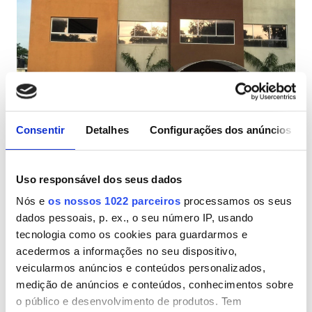
Pacientes com HIV
Pacientes com Hepatite B
Pacientes com Hepatite C
CESD
Alliance Dialysis Center
CMSD
Consentir
Detalhes
Configurações dos anúncios
Port-au-Prince, Haiti
2,94 km do centro da cidade
Uso responsável dos seus dados
Instalações
Por tratamento
Reservar
Nós e
os nossos 1022 parceiros
processamos os seus
Diálise HD 180 €
Refeições
dados pessoais, p. ex., o seu número IP, usando
tecnologia como os cookies para guardarmos e
Wi-Fi Gratuito
acedermos a informações no seu dispositivo,
Ecrãs de televisão
veicularmos anúncios e conteúdos personalizados,
medição de anúncios e conteúdos, conhecimentos sobre
Transferência Gratuita
o público e desenvolvimento de produtos. Tem