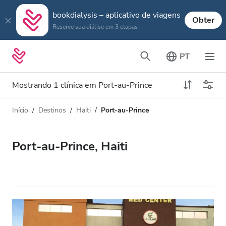
bookdialysis – aplicativo de viagens
Obter
Reserve sua diálise em 3 etapas
PT
Mostrando 1 clínica em Port-au-Prince
Início
Destinos
Haiti
Port-au-Prince
Tipo de Diálise
Distância
Nome
Todas Diálise
Port-au-Prince, Haiti
Avaliação
Diálise HD
Preço
Diálise HDF
Aceita