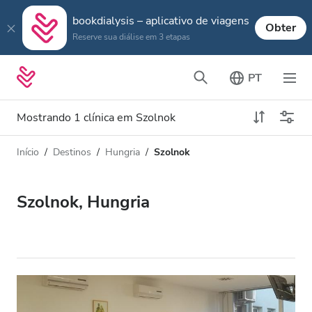
bookdialysis – aplicativo de viagens
Obter
Reserve sua diálise em 3 etapas
PT
Mostrando 1 clínica em Szolnok
Início
Destinos
Hungria
Szolnok
Tipo de Diálise
Distância
Nome
Todas Diálise
Szolnok, Hungria
Avaliação
Diálise HD
Preço
Diálise HDF
Aceita