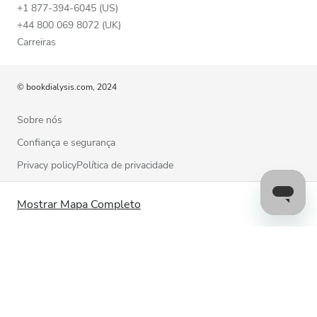
+1 877-394-6045 (US)
+44 800 069 8072 (UK)
Carreiras
© bookdialysis.com, 2024
Sobre nós
Confiança e segurança
Privacy policyPolítica de privacidade
Termos de utilização
Mostrar Mapa Completo
Política de cookies
Contacte-nos