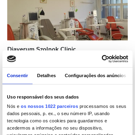
Pacientes com HIV
Pacientes com Hepatite B
Pacientes com Hepatite C
CESD
Diaverum Szolnok Clinic
CMSD
Szolnok, Hungria
1,22 km do centro da cidade
Coberto pelo Cartão Europeu de Seguro de Doença (CESD)
Consentir
Detalhes
Configurações dos anúncios
Instalações
Coberto pelo Cartão Mundial de Seguro de Doença do Reino Unido
(CMSD)
Refeições
Uso responsável dos seus dados
Refeições
Wi-Fi Gratuito
Ecrãs de televisão
Wi-Fi Gratuito
Transferência Gratuita
Estacionamento Grátis
Nós e
os nossos 1022 parceiros
processamos os seus
dados pessoais, p. ex., o seu número IP, usando
Ecrãs de televisão
Por tratamento
tecnologia como os cookies para guardarmos e
Reservar
Diálise HD 156 €
Transferência Gratuita
acedermos a informações no seu dispositivo,