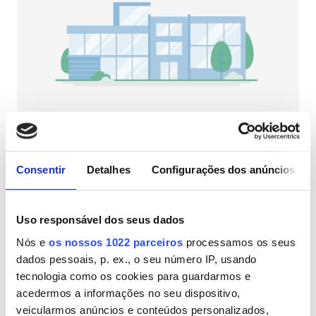
Pacientes com HIV
Pacientes com Hepatite B
Pacientes com Hepatite C
CESD
CMSD
NephroPlus at Jindal Institute of Medical
Sciences
Consentir
Detalhes
Configurações dos anúncios
Hisar, Índia
Instalações
3,15 km do centro da cidade
Refeições
Wi-Fi Gratuito
Ecrãs de televisão
Refeições
Uso responsável dos seus dados
Nós e
os nossos 1022 parceiros
processamos os seus
Wi-Fi Gratuito
Por tratamento
dados pessoais, p. ex., o seu número IP, usando
Diálise HD 79 €
Ecrãs de televisão
Reservar
tecnologia como os cookies para guardarmos e
Diálise HDF 89 €
acedermos a informações no seu dispositivo,
Transferência Gratuita
veicularmos anúncios e conteúdos personalizados,