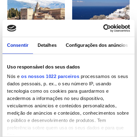
Pacientes com HIV
Pacientes com Hepatite B
Pacientes com Hepatite C
CESD
Consentir
Detalhes
Configurações dos anúncios
Espanha
Grécia
CMSD
Uso responsável dos seus dados
Nós e
os nossos 1022 parceiros
processamos os seus
Instalações
dados pessoais, p. ex., o seu número IP, usando
tecnologia como os cookies para guardarmos e
Refeições
acedermos a informações no seu dispositivo,
Wi-Fi Gratuito
veicularmos anúncios e conteúdos personalizados,
medição de anúncios e conteúdos, conhecimentos sobre
Ecrãs de televisão
o público e desenvolvimento de produtos. Tem
preferência sobre quem usa os seus dados e para que
Transferência Gratuita
fins.