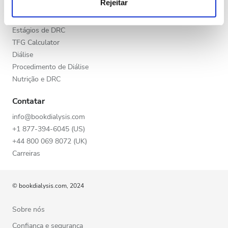
Rejeitar
Final da tarde
análise, que as podem combinar com outras informações
Doença Renal Crónica (DRC)
que lhes forneceu ou recolhidas por estes a partir da sua
Doenças Renais Crônicas (DRC)
Noite
utilização dos respetivos serviços.
Estágios de DRC
TFG Calculator
Diálise
Avaliação
Procedimento de Diálise
Nutrição e DRC
Boas
Contatar
Muito Boas
info@bookdialysis.com
Excelentes
+1 877-394-6045 (US)
+44 800 069 8072 (UK)
Carreiras
© bookdialysis.com, 2024
Sobre nós
Confiança e segurança