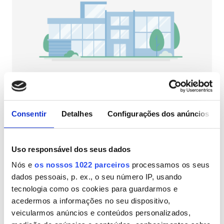
Pacientes com HIV
Pacientes com Hepatite B
Pacientes com Hepatite C
CESD
CMSD
NephroPlus at Ford Hospital
Patna, Índia
Consentir
Detalhes
Configurações dos anúncios
2,77 km do centro da cidade
Instalações
Refeições
Wi-Fi Gratuito
Ecrãs de televisão
Uso responsável dos seus dados
Refeições
Por tratamento
Nós e
os nossos 1022 parceiros
processamos os seus
Wi-Fi Gratuito
Diálise HD 68 €
dados pessoais, p. ex., o seu número IP, usando
Reservar
Diálise HDF 92 €
tecnologia como os cookies para guardarmos e
Ecrãs de televisão
acedermos a informações no seu dispositivo,
Transferência Gratuita
veicularmos anúncios e conteúdos personalizados,