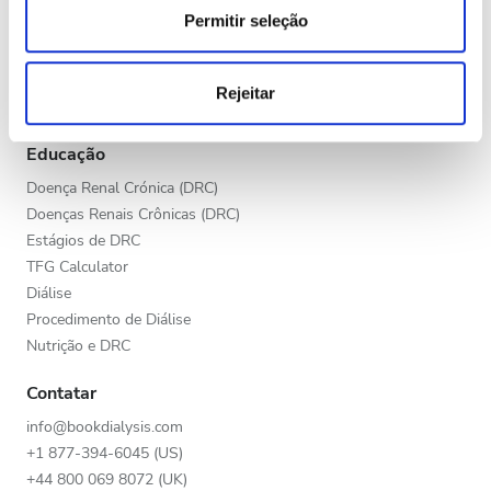
Final da tarde
analisar o nosso tráfego. Também partilhamos
Permitir seleção
Programa V.I.P.
informações acerca da sua utilização do site com os
Noite
Escrever sua clínica
nossos parceiros de redes sociais, de publicidade e de
Benefícios para prestadores de cuidados de saúde
Rejeitar
análise, que as podem combinar com outras informações
Parceiros
que lhes forneceu ou recolhidas por estes a partir da sua
Avaliação
utilização dos respetivos serviços.
Educação
Boas
Doença Renal Crónica (DRC)
Doenças Renais Crônicas (DRC)
Muito Boas
Estágios de DRC
TFG Calculator
Excelentes
Diálise
Procedimento de Diálise
Nutrição e DRC
Contatar
info@bookdialysis.com
+1 877-394-6045 (US)
+44 800 069 8072 (UK)