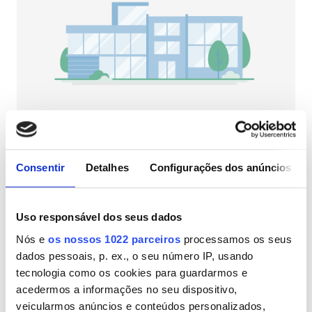
Pacientes com HIV
Pacientes com Hepatite B
Pacientes com Hepatite C
CESD
CMSD
NephroPlus at Chirayu Super Speciality
Hospital
Consentir
Detalhes
Configurações dos anúncios
Thane, Índia
Instalações
15,34 km do centro da cidade
Refeições
Wi-Fi Gratuito
Ecrãs de televisão
Refeições
Uso responsável dos seus dados
Nós e
os nossos 1022 parceiros
processamos os seus
Wi-Fi Gratuito
Por tratamento
dados pessoais, p. ex., o seu número IP, usando
Diálise HD 79 €
Ecrãs de televisão
Reservar
tecnologia como os cookies para guardarmos e
Diálise HDF 89 €
acedermos a informações no seu dispositivo,
Transferência Gratuita
veicularmos anúncios e conteúdos personalizados,