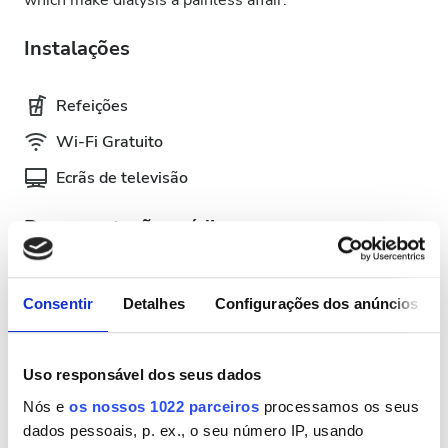
which make dialysis a painless affair.
Instalações
Refeições
Wi-Fi Gratuito
Ecrãs de televisão
Documentação médica
Esta clínica exige documentação médica específica para
tratamentos de diálise. Você pode enviar os
Consentir
Detalhes
Configurações dos anúncios
documentos online ou levá-los à clínica quando chegar.
INTERNATIONAL DIALYSIS REQUEST Clinical
Uso responsável dos seus dados
Information & Patient Identification Form
Nós e
os nossos 1022 parceiros
processamos os seus
dados pessoais, p. ex., o seu número IP, usando
Dias de Tratamento Disponíveis