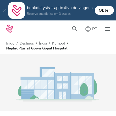
bookdialysis – aplicativo de viagens
Obter
Reserve sua diálise em 3 etapas
PT
Início
Destinos
Índia
Kurnool
NephroPlus at Gowri Gopal Hospital