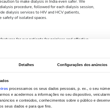
caution to make dialysis in India even safer. We
ialysis procedure, followed for each dialysis session,
de dialysis services to HIV and HCV patients,
 safety of isolated spaces.
features for our patients for painless and effective
t-in for buttonhole needles, which make dialysis a
Detalhes
Configurações dos anúncios
dados
Fi Gratuito
Ecrãs de televisão
eiros
processamos os seus dados pessoais, p. ex., o seu númer
rmos e acedermos a informações no seu dispositivo, veicular
anúncios e conteúdos, conhecimentos sobre o público e desenv
os seus dados e para que fins.