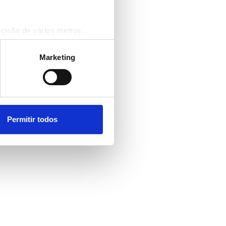
ecisão de vários metros
(impressão digital)
cias na
secção de detalhes
.
Marketing
 sociais e analisar o nosso
rceiros de redes sociais, de
ou recolhidas por estes a
Permitir todos