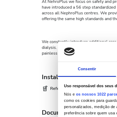
At NehroPlus we focus on safety and pre
have introduced a 56 step standardized d
across all NephroPlus centres. We provi
offering the same high standards and the
We constantly introduce additional care 
dialysis. At NephroPlus patients can op
painless affair.
Consentir
Instalações
Uso responsável dos seus 
Refeições
Wi-
Nós e
os nossos 1022 parc
como os cookies para guarda
personalizados, medição de 
Documentação médica
preferência sobre quem usa 