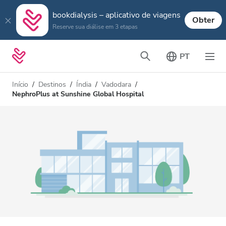
bookdialysis – aplicativo de viagens
Obter
Reserve sua diálise em 3 etapas
PT
Início
Destinos
Índia
Vadodara
NephroPlus at Sunshine Global Hospital