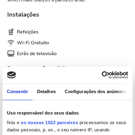
which make dialysis a painless affair.
Instalações
Refeições
Wi-Fi Gratuito
Ecrãs de televisão
Documentação médica
Esta clínica exige documentação médica específica para
tratamentos de diálise. Você pode enviar os
Consentir
Detalhes
Configurações dos anúncios
documentos online ou levá-los à clínica quando chegar.
INTERNATIONAL DIALYSIS REQUEST Clinical
Uso responsável dos seus dados
Information & Patient Identification Form
Nós e
os nossos 1022 parceiros
processamos os seus
dados pessoais, p. ex., o seu número IP, usando
Dias de Tratamento Disponíveis