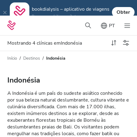
bookdialysis – aplicativo de viagens
Obter
Reserve sua diálise em 3 etapas
PT
Mostrando 4 clínicas emIndonésia
Início
Destinos
Indonésia
Tipo de Diálise
Distância
Nome
Todas Diálise
Indonésia
Avaliação
Diálise HD
A Indonésia é um país do sudeste asiático conhecido
Preço
por sua beleza natural deslumbrante, cultura vibrante e
Diálise HDF
culinária diversificada. Com mais de 17.000 ilhas,
existem inúmeros destinos a se explorar, desde as
exuberantes florestas tropicais de Bornéu às
Aceita
deslumbrantes praias de Bali. Os visitantes podem
mergulhar nas tradições locais, como fazer batik ou