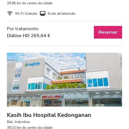
29,86 km do centro da cidade
Wi-Fi Gratuito
Ecrãs de televisão
Preço
Por tratamento
0-100 EUR
Reservar
Diálise HD 265,64 €
100 - 200 EUR
200 - 300 EUR
300+ EUR
Todos os Turnos
Manhã
Tarde
Kasih Ibu Hospital Kedonganan
Bali, Indonésia
Final da tarde
39,02 km do centro da cidade