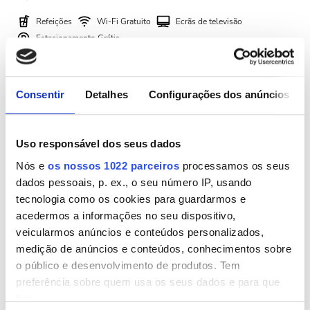
Noite
Refeições
Wi-Fi Gratuito
Ecrãs de televisão
Estacionamento Grátis
Avaliação
Por tratamento
Diálise HD 265,64 €
Consentir
Detalhes
Configurações dos anúncios
Boas
Reservar
Diálise HDF 331,43 €
Muito Boas
Uso responsável dos seus dados
Excelentes
Nós e
os nossos 1022 parceiros
processamos os seus
dados pessoais, p. ex., o seu número IP, usando
tecnologia como os cookies para guardarmos e
acedermos a informações no seu dispositivo,
veicularmos anúncios e conteúdos personalizados,
medição de anúncios e conteúdos, conhecimentos sobre
o público e desenvolvimento de produtos. Tem
preferência sobre quem usa os seus dados e para que
Kasih Ibu Hospital Saba
fins.