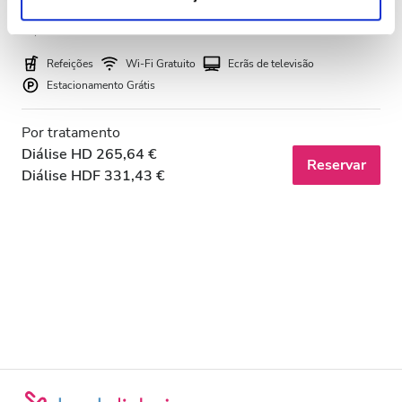
Bali, Indonésia
que lhes forneceu ou recolhidas por estes a partir da sua
17,03 km do centro da cidade
utilização dos respetivos serviços.
Refeições
Wi-Fi Gratuito
Ecrãs de televisão
Estacionamento Grátis
Por tratamento
Diálise HD 265,64 €
Reservar
Diálise HDF 331,43 €