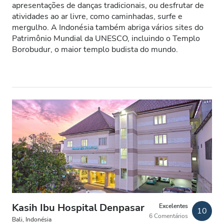
Pacientes com HIV
apresentações de danças tradicionais, ou desfrutar de
atividades ao ar livre, como caminhadas, surfe e
Pacientes com Hepatite B
mergulho. A Indonésia também abriga vários sites do
Patrimônio Mundial da UNESCO, incluindo o Templo
Pacientes com Hepatite C
Borobudur, o maior templo budista do mundo.
CESD
CMSD
Instalações
Refeições
Wi-Fi Gratuito
Ecrãs de televisão
Transferência Gratuita
Kasih Ibu Hospital Denpasar
Excelentes
10
6 Comentários
Estacionamento Grátis
Bali, Indonésia