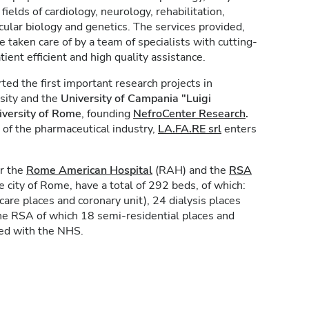
 fields of cardiology, neurology, rehabilitation,
cular biology and genetics. The services provided,
taken care of by a team of specialists with cutting-
ent efficient and high quality assistance.
ed the first important research projects in
sity and the
University of Campania "Luigi
iversity of Rome
, founding
NefroCenter Research
.
 of the pharmaceutical industry,
LA.FA.RE
srl
enters
er the
Rome American Hospital
(RAH) and the
RSA
the city of Rome, have a total of 292 beds, of which:
are places and coronary unit), 24 dialysis places
the RSA of which 18 semi-residential places and
ted with the NHS.