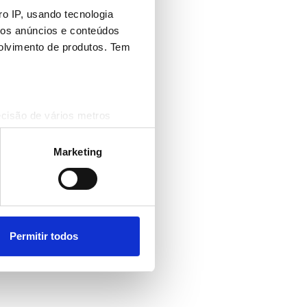
o IP, usando tecnologia
mos anúncios e conteúdos
olvimento de produtos. Tem
ecisão de vários metros
(impressão digital)
cias na
secção de detalhes
.
Marketing
 sociais e analisar o nosso
rceiros de redes sociais, de
ou recolhidas por estes a
Permitir todos