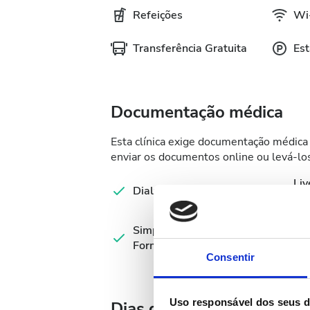
Refeições
Wi-
Transferência Gratuita
Est
Documentação médica
Esta clínica exige documentação médica 
enviar os documentos online ou levá-los
Liv
Dialysis Record Sheet
Tes
Simplified Hemodialysis
Val
Form
Consentir
Uso responsável dos seus 
Dias de Tratamento Dispo