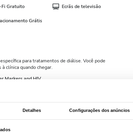
Fi Gratuito
Ecrãs de televisão
acionamento Grátis
específica para tratamentos de diálise. Você pode
 à clínica quando chegar.
er Markers and HIV
Medical Report
t Results
id ID
Detalhes
Configurações dos anúncios
dados
níveis