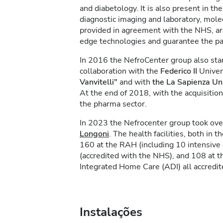
and diabetology. It is also present in the
diagnostic imaging and laboratory, mole
provided in agreement with the NHS, are 
edge technologies and guarantee the pati
In 2016 the NefroCenter group also start
collaboration with the
Federico II
Univer
Vanvitelli"
and with
the La Sapienza Un
At the end of 2018, with the acquisition
the pharma sector.
In 2023 the Nefrocenter group took ov
Longoni
. The health facilities, both in 
160 at the RAH (including 10 intensive c
(accredited with the NHS), and 108 at 
Integrated Home Care (ADI) all accredi
Instalações