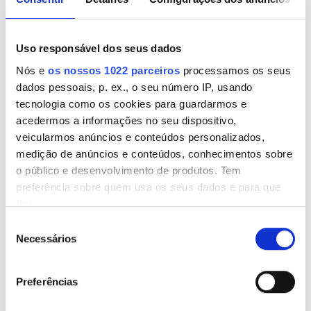
terça-feira
08:00 - 17:00
Uso responsável dos seus dados
Nós e
os nossos 1022 parceiros
processamos os seus
quarta-feira
08:00 - 17:00
dados pessoais, p. ex., o seu número IP, usando
tecnologia como os cookies para guardarmos e
quinta-feira
08:00 - 17:00
acedermos a informações no seu dispositivo,
veicularmos anúncios e conteúdos personalizados,
sexta-feira
08:00 - 17:00
medição de anúncios e conteúdos, conhecimentos sobre
o público e desenvolvimento de produtos. Tem
sábado
08:00 - 17:00
preferência sobre quem usa os seus dados e para que
fins.
domingo
Fechado
Seleção
Se permitir, gostaríamos também de:
Necessários
de
Recolher informações sobre a sua localização
consentimento
Opções de pagamento
geográfica as quais podem ter uma precisão de
Preferências
vários metros
Identificar o seu dispositivo analisando de forma