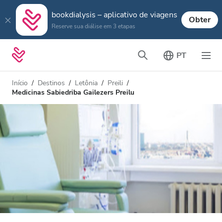
bookdialysis – aplicativo de viagens
Obter
Reserve sua diálise em 3 etapas
PT
Início
Destinos
Letônia
Preili
Medicinas Sabiedriba Gailezers Preilu