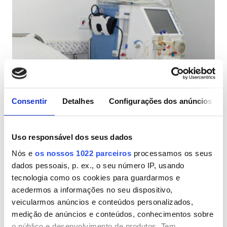
Pacientes com HIV
Pacientes com Hepatite B
Pacientes com Hepatite C
CESD
Middle East Institute of Health -
CMSD
University Hospital
Consentir
Detalhes
Configurações dos anúncios
Metn, Líbano
3,95 km do centro da cidade
Instalações
Uso responsável dos seus dados
Por tratamento
Nós e
os nossos 1022 parceiros
processamos os seus
Refeições
Reservar
Diálise HD 285 €
dados pessoais, p. ex., o seu número IP, usando
Wi-Fi Gratuito
tecnologia como os cookies para guardarmos e
acedermos a informações no seu dispositivo,
Ecrãs de televisão
veicularmos anúncios e conteúdos personalizados,
medição de anúncios e conteúdos, conhecimentos sobre
Transferência Gratuita
o público e desenvolvimento de produtos. Tem