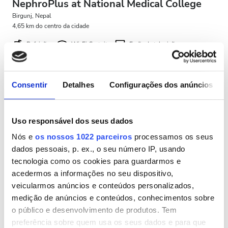
NephroPlus at National Medical College
Estacionamento Grátis
Birgunj, Nepal
4,65 km do centro da cidade
Refeições
Wi-Fi Gratuito
Ecrãs de televisão
Preço
0-100 EUR
Por tratamento
Diálise HD 79 €
Consentir
Detalhes
Configurações dos anúncios
Reservar
100 - 200 EUR
Diálise HDF 89 €
200 - 300 EUR
Uso responsável dos seus dados
300+ EUR
Nós e
os nossos 1022 parceiros
processamos os seus
dados pessoais, p. ex., o seu número IP, usando
tecnologia como os cookies para guardarmos e
Todos os Turnos
acedermos a informações no seu dispositivo,
veicularmos anúncios e conteúdos personalizados,
Manhã
medição de anúncios e conteúdos, conhecimentos sobre
o público e desenvolvimento de produtos. Tem
Tarde
preferência sobre quem usa os seus dados e para que