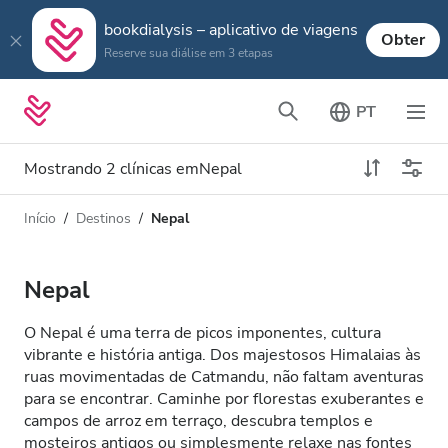
bookdialysis – aplicativo de viagens
Obter
Reserve sua diálise em 3 etapas
PT
Mostrando 2 clínicas emNepal
Início
Destinos
Nepal
Tipo de Diálise
Distância
Nome
Todas Diálise
Nepal
Avaliação
Diálise HD
O Nepal é uma terra de picos imponentes, cultura
Preço
vibrante e história antiga. Dos majestosos Himalaias às
Diálise HDF
ruas movimentadas de Catmandu, não faltam aventuras
para se encontrar. Caminhe por florestas exuberantes e
campos de arroz em terraço, descubra templos e
Aceita
mosteiros antigos ou simplesmente relaxe nas fontes