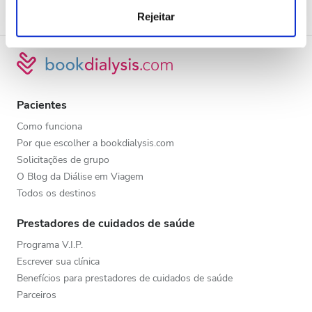
nossos parceiros de redes sociais, de publicidade e de
Rejeitar
análise, que as podem combinar com outras informações
que lhes forneceu ou recolhidas por estes a partir da sua
utilização dos respetivos serviços.
Pacientes
Como funciona
Por que escolher a bookdialysis.com
Solicitações de grupo
O Blog da Diálise em Viagem
Todos os destinos
Prestadores de cuidados de saúde
Programa V.I.P.
Escrever sua clínica
Benefícios para prestadores de cuidados de saúde
Parceiros