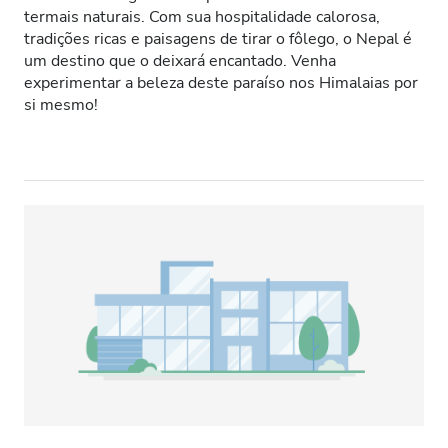
termais naturais. Com sua hospitalidade calorosa,
Pacientes com HIV
tradições ricas e paisagens de tirar o fôlego, o Nepal é
um destino que o deixará encantado. Venha
Pacientes com Hepatite B
experimentar a beleza deste paraíso nos Himalaias por
si mesmo!
Pacientes com Hepatite C
CESD
CMSD
Instalações
Refeições
Wi-Fi Gratuito
Ecrãs de televisão
Transferência Gratuita