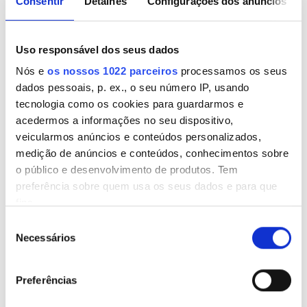
Consentir
Detalhes
Configurações dos anúncios
terça-feira
07:00 - 19:00
quarta-feira
07:00 - 19:00
Uso responsável dos seus dados
Nós e
os nossos 1022 parceiros
processamos os seus
quinta-feira
07:00 - 19:00
dados pessoais, p. ex., o seu número IP, usando
tecnologia como os cookies para guardarmos e
sexta-feira
07:00 - 19:00
acedermos a informações no seu dispositivo,
veicularmos anúncios e conteúdos personalizados,
sábado
07:00 - 19:00
medição de anúncios e conteúdos, conhecimentos sobre
o público e desenvolvimento de produtos. Tem
preferência sobre quem usa os seus dados e para que
domingo
Fechado
fins.
Seleção
Funcionários
Se permitir, gostaríamos também de:
Necessários
de
Recolher informações sobre a sua localização
consentimento
geográfica as quais podem ter uma precisão de
Preferências
vários metros
Identificar o seu dispositivo analisando de forma