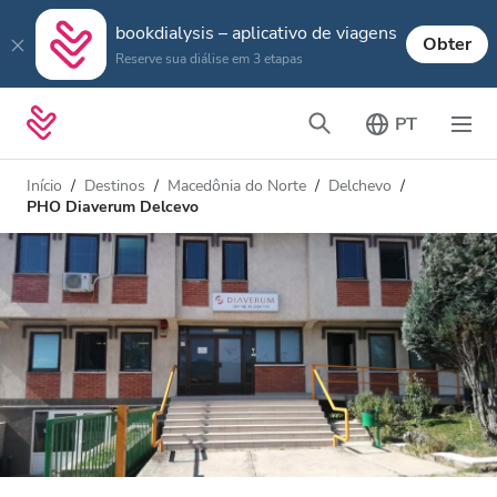
bookdialysis – aplicativo de viagens
Obter
Reserve sua diálise em 3 etapas
PT
Início
Destinos
Macedônia do Norte
Delchevo
PHO Diaverum Delcevo