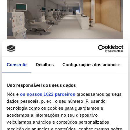
Pacientes com HIV
Pacientes com Hepatite B
Pacientes com Hepatite C
CESD
NEFROVIDA Coimbra
CMSD
Coimbra, Portugal
1,87 km do centro da cidade
Consentir
Detalhes
Configurações dos anúncios
Refeições
Wi-Fi Gratuito
Ecrãs de televisão
Instalações
Estacionamento Grátis
Uso responsável dos seus dados
Refeições
Por tratamento
Nós e
os nossos 1022 parceiros
processamos os seus
Diálise HD 195 €
Wi-Fi Gratuito
dados pessoais, p. ex., o seu número IP, usando
Reservar
Diálise HDF 200 €
tecnologia como os cookies para guardarmos e
Ecrãs de televisão
acedermos a informações no seu dispositivo,
veicularmos anúncios e conteúdos personalizados,
Transferência Gratuita
medição de anúncios e conteúdos, conhecimentos sobre