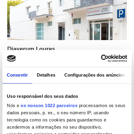
Pacientes com HIV
Pacientes com Hepatite B
Pacientes com Hepatite C
CESD
Diaverum Loures
CMSD
Loures, Portugal
0,61 km do centro da cidade
Coberto pelo Cartão Europeu de Seguro de Doença (CESD)
Consentir
Detalhes
Configurações dos anúncios
Instalações
Coberto pelo Cartão Mundial de Seguro de Doença do Reino Unido
(CMSD)
Refeições
Uso responsável dos seus dados
Refeições
Wi-Fi Gratuito
Ecrãs de televisão
Wi-Fi Gratuito
Nós e
os nossos 1022 parceiros
processamos os seus
Por tratamento
dados pessoais, p. ex., o seu número IP, usando
Ecrãs de televisão
Diálise HD 160,3 €
tecnologia como os cookies para guardarmos e
Reservar
Diálise HDF 160,3 €
Transferência Gratuita
acedermos a informações no seu dispositivo,