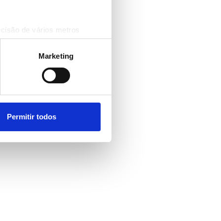
ecisão de vários metros
(impressão digital)
cias na
secção de detalhes
.
Marketing
 sociais e analisar o nosso
rceiros de redes sociais, de
ou recolhidas por estes a
Permitir todos