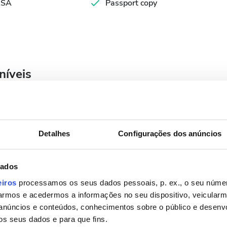
SA
Passport copy
níveis
Detalhes
Configurações dos anúncios
Setembro
2026
Seg.
Ter.
Qua.
Qui.
Sex.
Sáb.
Dom.
dados
1
2
3
4
5
6
eiros
processamos os seus dados pessoais, p. ex., o seu númer
rmos e acedermos a informações no seu dispositivo, veicular
7
8
9
10
11
12
13
anúncios e conteúdos, conhecimentos sobre o público e desenv
os seus dados e para que fins.