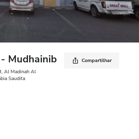
- Mudhainib
Compartilhar
t, Al Madinah Al
ia Saudita