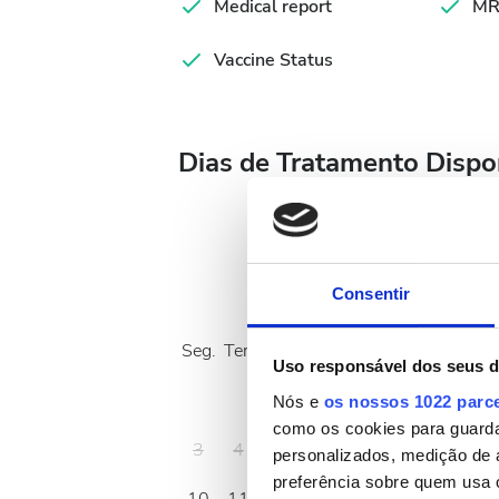
Medical report
MR
Vaccine Status
Dias de Tratamento Dispo
Consentir
Agosto
2026
Seg.
Ter.
Qua.
Qui.
Sex.
Sáb.
Dom.
Uso responsável dos seus 
1
2
Nós e
os nossos 1022 parc
como os cookies para guarda
3
4
5
6
7
8
9
personalizados, medição de 
preferência sobre quem usa 