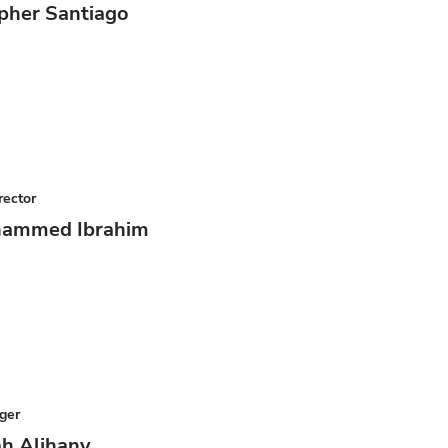
pher Santiago
rector
hammed Ibrahim
ger
h Aljhany