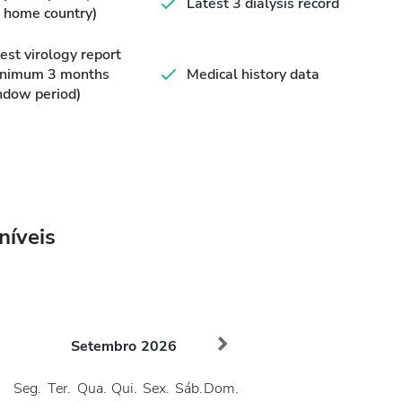
Latest 3 dialysis record
 home country)
est virology report
inimum 3 months
Medical history data
ndow period)
níveis
Setembro
2026
Seg.
Ter.
Qua.
Qui.
Sex.
Sáb.
Dom.