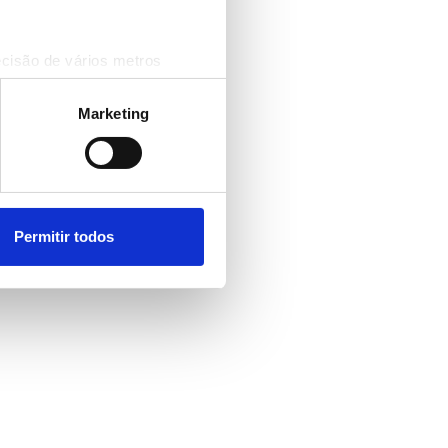
ecisão de vários metros
(impressão digital)
cias na
secção de detalhes
.
Marketing
 sociais e analisar o nosso
rceiros de redes sociais, de
ou recolhidas por estes a
Permitir todos