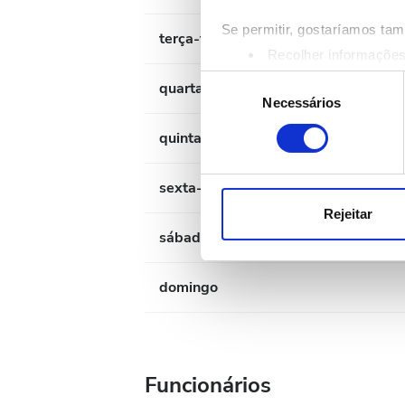
Se permitir, gostaríamos ta
terça-feira
Recolher informações
Identificar o seu disp
Seleção
quarta-feira
Saiba mais sobre como os s
Necessários
de
Pode alterar ou retirar o s
consentimento
quinta-feira
Utilizamos cookies para pers
sexta-feira
tráfego. Também partilhamos 
publicidade e de análise, q
Rejeitar
partir da sua utilização dos 
sábado
domingo
Funcionários