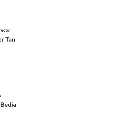
rector
r Tan
e
 Bedia