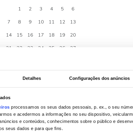
1
2
3
4
5
6
7
8
9
10
11
12
13
14
15
16
17
18
19
20
21
22
23
24
25
26
27
28
29
30
Detalhes
Configurações dos anúncios
dados
eiros
processamos os seus dados pessoais, p. ex., o seu númer
o
rmos e acedermos a informações no seu dispositivo, veicular
anúncios e conteúdos, conhecimentos sobre o público e desenv
os seus dados e para que fins.
07:00 - 22:00