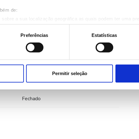
mbém de:
07:00 - 18:00
 sobre a sua localização geográfica as quais podem ter uma pr
ositivo analisando de forma ativa as características específicas 
07:00 - 22:00
eus dados pessoais são processados e defina as suas preferên
Preferências
Estatísticas
eu consentimento a qualquer momento da Declaração de Cookies.
07:00 - 18:00
onalizar conteúdo e anúncios, fornecer funcionalidades de redes
07:00 - 22:00
informações acerca da sua utilização do site com os nossos pa
ue as podem combinar com outras informações que lhes forneceu 
Permitir seleção
respetivos serviços.
07:00 - 18:00
Fechado