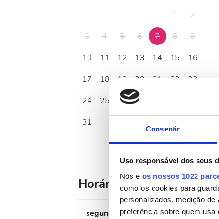
1
2
3
4
5
6
7
8
9
10
11
12
13
14
15
16
17
18
19
20
21
22
23
24
25
26
27
28
29
30
31
Consentir
Uso responsável dos seus 
Nós e
os nossos 1022 parc
Horário de Funcionament
como os cookies para guarda
personalizados, medição de 
preferência sobre quem usa 
segunda-feira