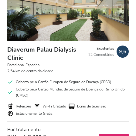
Pacientes com HIV
Pacientes com Hepatite B
Pacientes com Hepatite C
CESD
Diaverum Palau Dialysis
Excelentes
9,6
22 Comentários
CMSD
Clinic
Barcelona, Espanha
2,54 km do centro da cidade
Instalações
Coberto pelo Cartão Europeu de Seguro de Doença (CESD)
Coberto pelo Cartão Mundial de Seguro de Doença do Reino Unido
Refeições
(CMSD)
Wi-Fi Gratuito
Refeições
Wi-Fi Gratuito
Ecrãs de televisão
Estacionamento Grátis
Ecrãs de televisão
Transferência Gratuita
Por tratamento