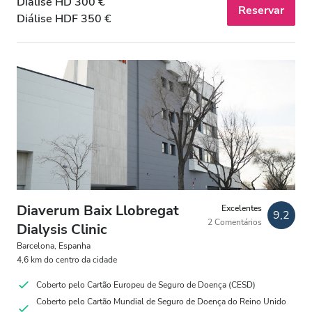
Diálise HD 300 €
Reservar
Estacionamento Grátis
Diálise HDF 350 €
Preço
0-100 EUR
100 - 200 EUR
200 - 300 EUR
300+ EUR
Diaverum Baix Llobregat
Excelentes
9,2
2 Comentários
Dialysis Clinic
Todos os Turnos
Barcelona, Espanha
4,6 km do centro da cidade
Manhã
Coberto pelo Cartão Europeu de Seguro de Doença (CESD)
Tarde
Coberto pelo Cartão Mundial de Seguro de Doença do Reino Unido