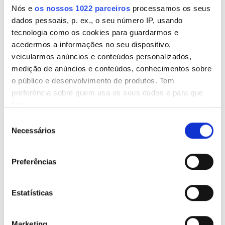
Nós e
os nossos 1022 parceiros
processamos os seus
dados pessoais, p. ex., o seu número IP, usando
tecnologia como os cookies para guardarmos e
acedermos a informações no seu dispositivo,
Diaverum Emilio Rotellar
Muito Boas
veicularmos anúncios e conteúdos personalizados,
8,8
14 Comentários
Dialysis Clinic
medição de anúncios e conteúdos, conhecimentos sobre
Barcelona, Espanha
o público e desenvolvimento de produtos. Tem
4,45 km do centro da cidade
preferência sobre quem usa os seus dados e para que
fins.
Coberto pelo Cartão Europeu de Seguro de Doença (CESD)
Seleção
Coberto pelo Cartão Mundial de Seguro de Doença do Reino Unido
Se permitir, gostaríamos também de:
Necessários
(CMSD)
de
Recolher informações sobre a sua localização
consentimento
Refeições
Wi-Fi Gratuito
Ecrãs de televisão
geográfica as quais podem ter uma precisão de
Estacionamento Grátis
Preferências
vários metros
Identificar o seu dispositivo analisando de forma
Por tratamento
ativa as características específicas (impressão
Estatísticas
Diálise HD 300 €
digital)
Reservar
Diálise HDF 350 €
Saiba mais sobre como os seus dados pessoais são
Marketing