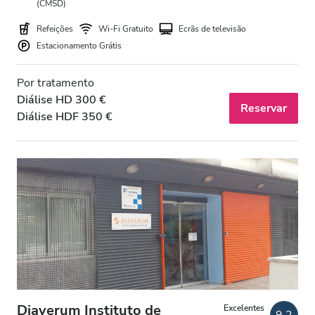
(CMSD)
Final da tarde
Refeições
Wi-Fi Gratuito
Ecrãs de televisão
Noite
Estacionamento Grátis
Por tratamento
Avaliação
Diálise HD 300 €
Reservar
Diálise HDF 350 €
Boas
Muito Boas
Excelentes
Diaverum Instituto de
Excelentes