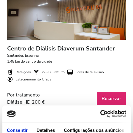
Pacientes com HIV
Pacientes com Hepatite B
Pacientes com Hepatite C
CESD
Centro de Diálisis Diaverum Santander
CMSD
Santander, Espanha
1,48 km do centro da cidade
Refeições
Wi-Fi Gratuito
Ecrãs de televisão
Instalações
Estacionamento Grátis
Refeições
Por tratamento
Reservar
Diálise HD 200 €
Wi-Fi Gratuito
Ecrãs de televisão
Transferência Gratuita
Consentir
Detalhes
Configurações dos anúncios