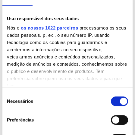
Estacionamento Grátis
Uso responsável dos seus dados
Preço
Nós e
os nossos 1022 parceiros
processamos os seus
dados pessoais, p. ex., o seu número IP, usando
0-100 EUR
tecnologia como os cookies para guardarmos e
acedermos a informações no seu dispositivo,
Centro de Diálisis Diaverum Santander II
100 - 200 EUR
veicularmos anúncios e conteúdos personalizados,
Santander, Espanha
medição de anúncios e conteúdos, conhecimentos sobre
200 - 300 EUR
3,8 km do centro da cidade
o público e desenvolvimento de produtos. Tem
Refeições
Wi-Fi Gratuito
Ecrãs de televisão
300+ EUR
preferência sobre quem usa os seus dados e para que
Estacionamento Grátis
fins.
Seleção
Por tratamento
Todos os Turnos
Se permitir, gostaríamos também de:
Necessários
Reservar
de
Diálise HD 200 €
Recolher informações sobre a sua localização
consentimento
Manhã
geográfica as quais podem ter uma precisão de
Preferências
vários metros
Tarde
Identificar o seu dispositivo analisando de forma