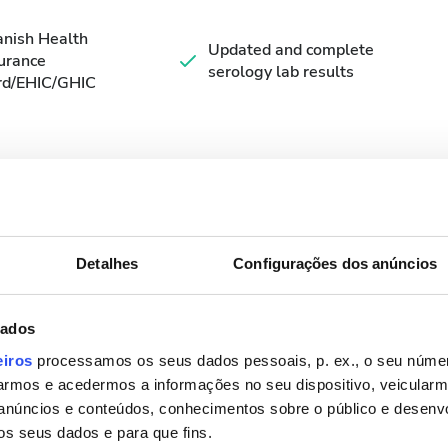
nish Health
Updated and complete
urance
serology lab results
rd/EHIC/GHIC
níveis
Detalhes
Configurações dos anúncios
Setembro
2026
dados
Seg.
Ter.
Qua.
Qui.
Sex.
Sáb.
Dom.
eiros
processamos os seus dados pessoais, p. ex., o seu númer
rmos e acedermos a informações no seu dispositivo, veicular
1
2
3
4
5
6
anúncios e conteúdos, conhecimentos sobre o público e desenv
7
8
9
10
11
12
13
os seus dados e para que fins.