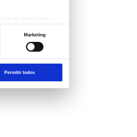
ecisão de vários metros
(impressão digital)
cias na
secção de detalhes
.
Marketing
 sociais e analisar o nosso
rceiros de redes sociais, de
ou recolhidas por estes a
Permitir todos