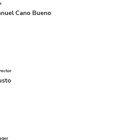
e
anuel Cano Bueno
rector
usto
ager