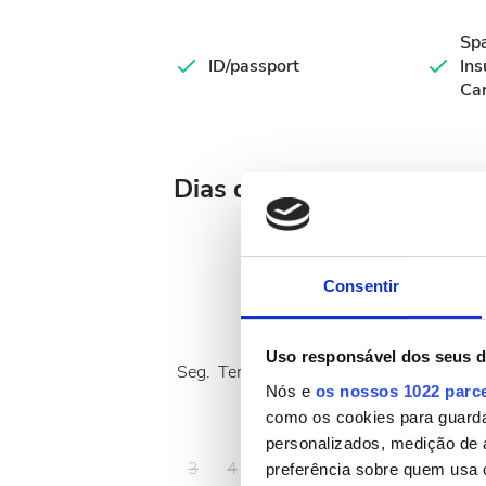
Spa
ID/passport
Ins
Ca
Dias de Tratamento Dispo
Consentir
Agosto
2026
Uso responsável dos seus 
Seg.
Ter.
Qua.
Qui.
Sex.
Sáb.
Dom.
Nós e
os nossos 1022 parc
como os cookies para guarda
1
2
personalizados, medição de 
3
4
5
6
7
8
9
preferência sobre quem usa 