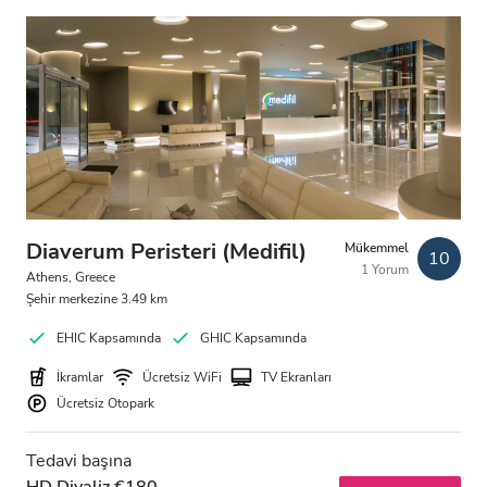
Ücretsiz Otopark
Fiyat
0 - 100 EUR
100 - 200 EUR
200 - 300 EUR
Diaverum Peristeri (Medifil)
Mükemmel
10
1 Yorum
300+ EUR
Athens, Greece
Şehir merkezine 3.49 km
EHIC Kapsamında
GHIC Kapsamında
Vardiyalar
İkramlar
Ücretsiz WiFi
TV Ekranları
Ücretsiz Otopark
Sabah
Öğleden Sonra
Tedavi başına