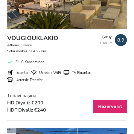
VOUGIOUKLAKIO
Çok İyi
8.9
1 Yorum
Athens, Greece
Şehir merkezine 4.22 km
EHIC Kapsamında
İkramlar
Ücretsiz WiFi
TV Ekranları
Ücretsiz Transfer
Tedavi başına
HD Diyaliz €200
Rezerve Et
HDF Diyaliz €240