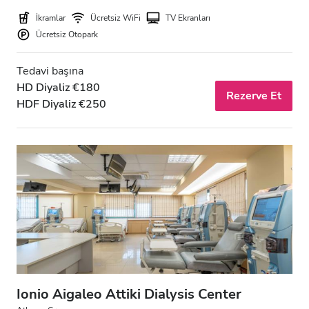
İkramlar
Ücretsiz WiFi
TV Ekranları
Ücretsiz Otopark
Tedavi başına
HD Diyaliz €180
Rezerve Et
HDF Diyaliz €250
Ionio Aigaleo Attiki Dialysis Center