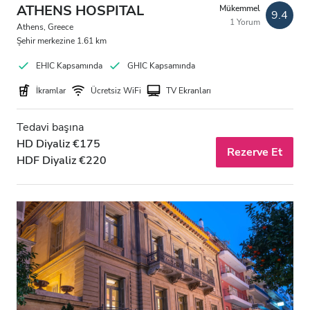
ATHENS HOSPITAL
Mükemmel
9.4
1 Yorum
Athens, Greece
Şehir merkezine 1.61 km
EHIC Kapsamında
GHIC Kapsamında
İkramlar
Ücretsiz WiFi
TV Ekranları
Tedavi başına
HD Diyaliz €175
Rezerve Et
HDF Diyaliz €220