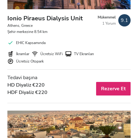
Ionio Piraeus Dialysis Unit
Mükemmel
9.1
1 Yorum
Athens, Greece
Şehir merkezine 8.54 km
EHIC Kapsamında
İkramlar
Ücretsiz WiFi
TV Ekranları
Ücretsiz Otopark
Tedavi başına
HD Diyaliz €220
Rezerve Et
HDF Diyaliz €220