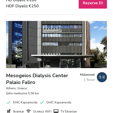
HD Diyaliz €180
Akşam
Rezerve Et
HDF Diyaliz €250
Gece
Puan
İyi
Çok İyi
Mükemmel
Mesogeios Dialysis Center
Mükemmel
9.8
1 Yorum
Palaio Faliro
Athens, Greece
Şehir merkezine 5.56 km
EHIC Kapsamında
GHIC Kapsamında
İkramlar
Ücretsiz WiFi
TV Ekranları