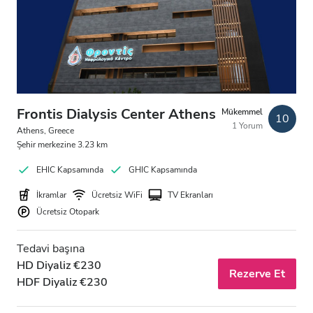
HIV’li Hastalar
Hepatit B’li Hastalar
Hepatit C’li Hastalar
EHIC
Frontis Dialysis Center Athens
Mükemmel
10
1 Yorum
GHIC
Athens, Greece
Şehir merkezine 3.23 km
EHIC Kapsamında
GHIC Kapsamında
Olanaklar
İkramlar
Ücretsiz WiFi
TV Ekranları
Ücretsiz Otopark
İkramlar
Ücretsiz WiFi
Tedavi başına
HD Diyaliz €230
TV Ekranları
Rezerve Et
HDF Diyaliz €230
Ücretsiz Transfer