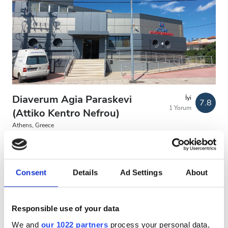
Diaverum Agia Paraskevi
İyi
7.8
1 Yorum
(Attiko Kentro Nefrou)
Athens, Greece
Şehir merkezine 10.63 km
EHIC Kapsamında
GHIC Kapsamında
İkramlar
Ücretsiz WiFi
TV Ekranları
Consent
Details
Ad Settings
About
Ücretsiz Otopark
Responsible use of your data
Tedavi başına
HD Diyaliz €180
We and
our 1022 partners
process your personal data,