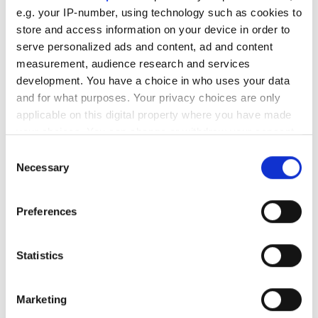
Rezerve Et
HDF Diyaliz €250
e.g. your IP-number, using technology such as cookies to
store and access information on your device in order to
serve personalized ads and content, ad and content
measurement, audience research and services
development. You have a choice in who uses your data
and for what purposes. Your privacy choices are only
applicable on this digital property where you have made
your choices. You can change or withdraw your consent
any time from the Cookie Declaration or by clicking on
Consent
the Privacy trigger icon.
Necessary
Selection
If you allow, we would also like to:
Diaverum Ilion (Medifil)
Preferences
Collect information about your geographical
Athens, Greece
location which can be accurate to within several
Şehir merkezine 6.63 km
meters
Statistics
EHIC Kapsamında
GHIC Kapsamında
Identify your device by actively scanning it for
specific characteristics (fingerprinting)
İkramlar
Ücretsiz WiFi
TV Ekranları
Marketing
Ücretsiz Otopark
Find out more about how your personal data is processed