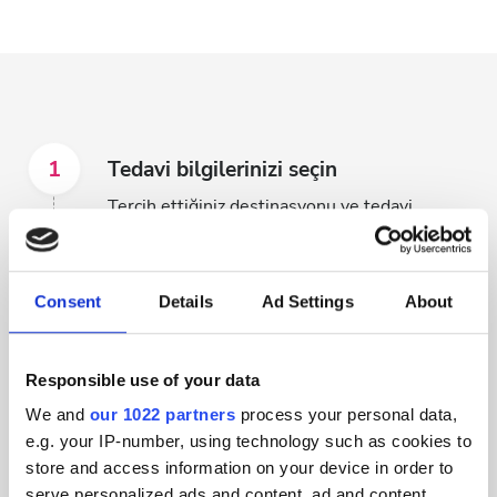
1
Tedavi bilgilerinizi seçin
Tercih ettiğiniz destinasyonu ve tedavi
tarihlerini seçerek mevcut kliniklere göz
atmaya başlayın.
Consent
Details
Ad Settings
About
2
Klinikleri inceleyin ve size uygun
olanı bulun
Responsible use of your data
We and
our 1022 partners
process your personal data,
Arama kriterlerinize göre müsait olan
e.g. your IP-number, using technology such as cookies to
yüzlerce diyaliz kliniğini keşfedin.
store and access information on your device in order to
serve personalized ads and content, ad and content