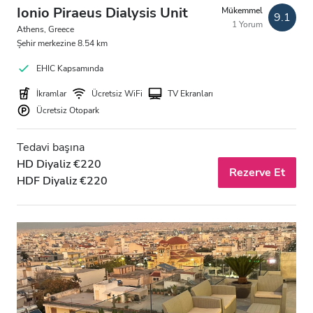
Ionio Piraeus Dialysis Unit
Mükemmel
9.1
1 Yorum
Athens, Greece
Şehir merkezine 8.54 km
EHIC Kapsamında
İkramlar
Ücretsiz WiFi
TV Ekranları
Ücretsiz Otopark
Tedavi başına
HD Diyaliz €220
Rezerve Et
HDF Diyaliz €220