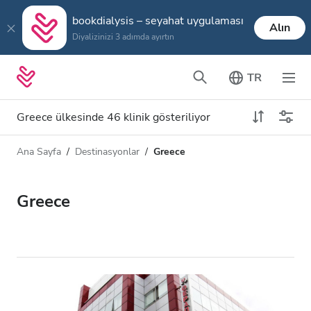
bookdialysis – seyahat uygulaması
Alın
Diyalizinizi 3 adımda ayırtın
TR
Greece ülkesinde 46 klinik gösteriliyor
Ana Sayfa
Destinasyonlar
Greece
Diyaliz türü
Mesafe
Ad
Tüm Diyalizler
Greece
Puan
HD Diyaliz
Fiyat
HDF Diyaliz
Kabul Edilenler