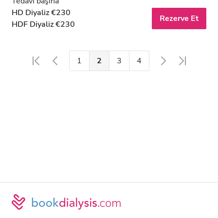
Tedavi başına
HD Diyaliz €230
Rezerve Et
HDF Diyaliz €230
1
2
3
4