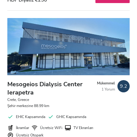
HDF Diyaliz €250
Akşam
Gece
Puan
İyi
Çok İyi
Mükemmel
Mesogeios Dialysis Center
Mükemmel
9.2
1 Yorum
Ierapetra
Crete, Greece
Şehir merkezine 88.99 km
EHIC Kapsamında
GHIC Kapsamında
İkramlar
Ücretsiz WiFi
TV Ekranları
Ücretsiz Otopark