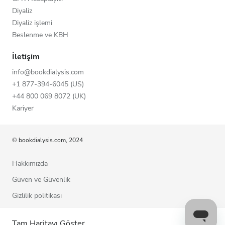
Diyaliz
Diyaliz işlemi
Beslenme ve KBH
İletişim
info@bookdialysis.com
+1 877-394-6045 (US)
+44 800 069 8072 (UK)
Kariyer
© bookdialysis.com, 2024
Hakkımızda
Güven ve Güvenlik
Gizlilik politikası
Kullanım şartları
Tam Haritayı Göster