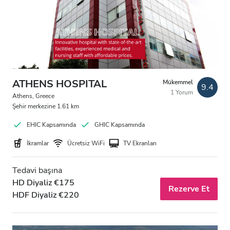
HIV’li Hastalar
Hepatit B’li Hastalar
Hepatit C’li Hastalar
EHIC
ATHENS HOSPITAL
Mükemmel
9.4
1 Yorum
GHIC
Athens, Greece
Şehir merkezine 1.61 km
EHIC Kapsamında
GHIC Kapsamında
Olanaklar
İkramlar
Ücretsiz WiFi
TV Ekranları
İkramlar
Tedavi başına
Ücretsiz WiFi
HD Diyaliz €175
Rezerve Et
HDF Diyaliz €220
TV Ekranları
Ücretsiz Transfer