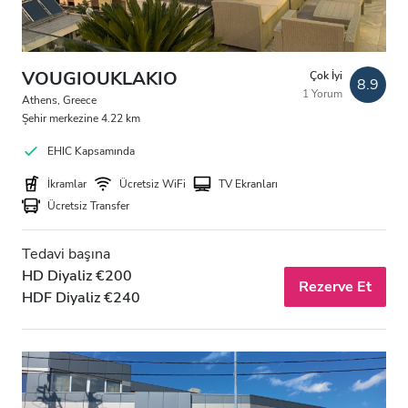
VOUGIOUKLAKIO
Çok İyi
8.9
1 Yorum
Athens, Greece
Şehir merkezine 4.22 km
EHIC Kapsamında
İkramlar
Ücretsiz WiFi
TV Ekranları
Ücretsiz Transfer
Tedavi başına
HD Diyaliz €200
Rezerve Et
HDF Diyaliz €240