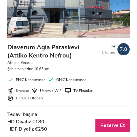
Diaverum Agia Paraskevi
İyi
7.8
1 Yorum
(Attiko Kentro Nefrou)
Athens, Greece
Şehir merkezine 10.63 km
EHIC Kapsamında
GHIC Kapsamında
İkramlar
Ücretsiz WiFi
TV Ekranları
Ücretsiz Otopark
Tedavi başına
HD Diyaliz €180
Rezerve Et
HDF Diyaliz €250