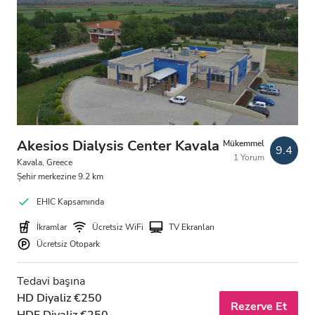
Ücretsiz Otopark
Fiyat
0 - 100 EUR
100 - 200 EUR
Akesios Dialysis Center Kavala
Mükemmel
9.4
200 - 300 EUR
1 Yorum
Kavala, Greece
Şehir merkezine 9.2 km
300+ EUR
EHIC Kapsamında
İkramlar
Ücretsiz WiFi
TV Ekranları
Vardiyalar
Ücretsiz Otopark
Sabah
Tedavi başına
Öğleden Sonra
HD Diyaliz €250
Rezerve Et