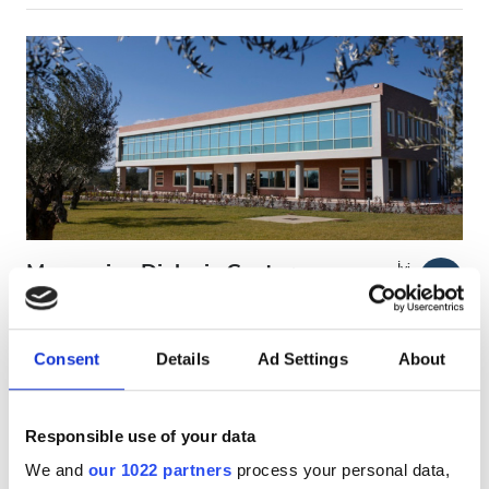
Mesogeios Dialysis Center
İyi
7
1 Yorum
Messini
Kalamata, Greece
Şehir merkezine 10.99 km
Consent
Details
Ad Settings
About
EHIC Kapsamında
GHIC Kapsamında
Responsible use of your data
Tedavi başına
We and
our 1022 partners
process your personal data,
HD Diyaliz €250