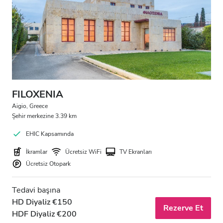
FILOXENIA
Aigio, Greece
Şehir merkezine 3.39 km
EHIC Kapsamında
İkramlar
Ücretsiz WiFi
TV Ekranları
Ücretsiz Otopark
Tedavi başına
HD Diyaliz €150
Rezerve Et
HDF Diyaliz €200