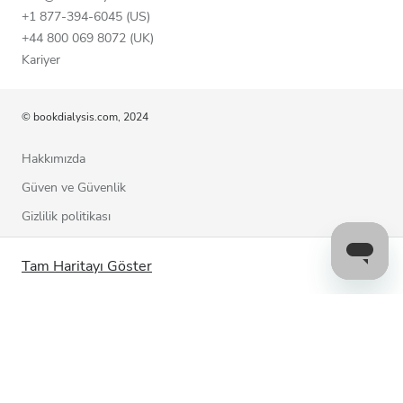
+1 877-394-6045 (US)
+44 800 069 8072 (UK)
Kariyer
© bookdialysis.com, 2024
Hakkımızda
Güven ve Güvenlik
Gizlilik politikası
Kullanım şartları
Tam Haritayı Göster
Çerez politikası
Bizimle iletişime geçin