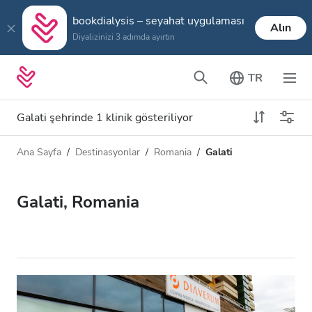
bookdialysis – seyahat uygulaması
Alın
Diyalizinizi 3 adımda ayırtın
TR
Galati şehrinde 1 klinik gösteriliyor
Ana Sayfa
Destinasyonlar
Romania
Galati
Diyaliz türü
Mesafe
Ad
Tüm Diyalizler
Galati, Romania
Puan
HD Diyaliz
Fiyat
HDF Diyaliz
Kabul Edilenler