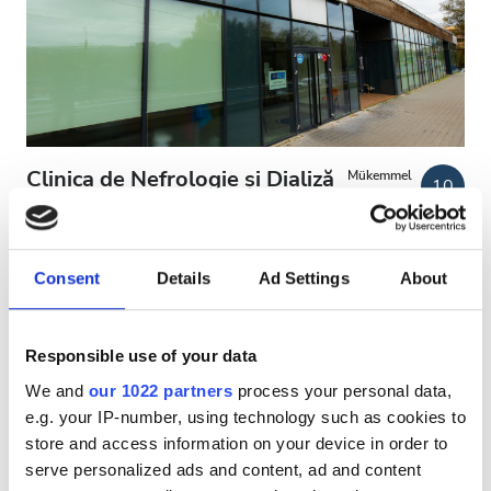
HIV’li Hastalar
Hepatit B’li Hastalar
Hepatit C’li Hastalar
EHIC
Clinica de Nefrologie și Dializă
Mükemmel
10
1 Yorum
GHIC
Diaverum GALAȚI
Galati, Romania
Şehir merkezine 1.63 km
Consent
Details
Ad Settings
About
Olanaklar
EHIC Kapsamında
GHIC Kapsamında
İkramlar
İkramlar
Ücretsiz WiFi
TV Ekranları
Responsible use of your data
Ücretsiz Transfer
Ücretsiz Otopark
Ücretsiz WiFi
We and
our 1022 partners
process your personal data,
e.g. your IP-number, using technology such as cookies to
Tedavi başına
TV Ekranları
store and access information on your device in order to
HD Diyaliz €141.16
Rezerve Et
Ücretsiz Transfer
serve personalized ads and content, ad and content
HDF Diyaliz €156.6