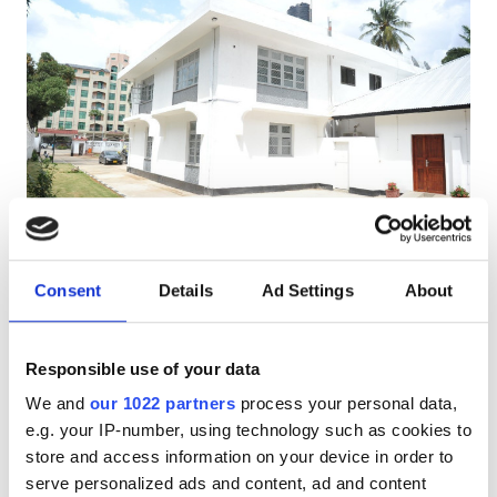
HIV’li Hastalar
Hepatit B’li Hastalar
Hepatit C’li Hastalar
EHIC
GHIC
Alshifa Medical & Kidney
Mükemmel
10
1 Yorum
Dialysis Center
Olanaklar
Consent
Details
Ad Settings
About
Tanzania, Tanzania, United Republic Of
Şehir merkezine 483.79 km
İkramlar
İkramlar
Ücretsiz WiFi
TV Ekranları
Responsible use of your data
Ücretsiz WiFi
Ücretsiz Transfer
Ücretsiz Otopark
We and
our 1022 partners
process your personal data,
TV Ekranları
e.g. your IP-number, using technology such as cookies to
Tedavi başına
store and access information on your device in order to
HD Diyaliz €150
Ücretsiz Transfer
Rezerve Et
serve personalized ads and content, ad and content
HDF Diyaliz €150