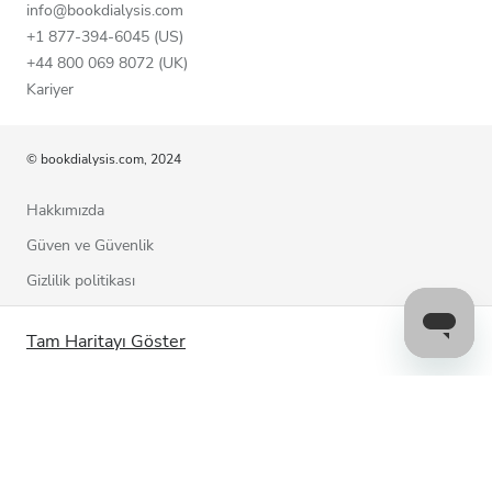
info@bookdialysis.com
+1 877-394-6045 (US)
+44 800 069 8072 (UK)
Kariyer
© bookdialysis.com, 2024
Hakkımızda
Güven ve Güvenlik
Gizlilik politikası
Kullanım şartları
Tam Haritayı Göster
Çerez politikası
Bizimle iletişime geçin