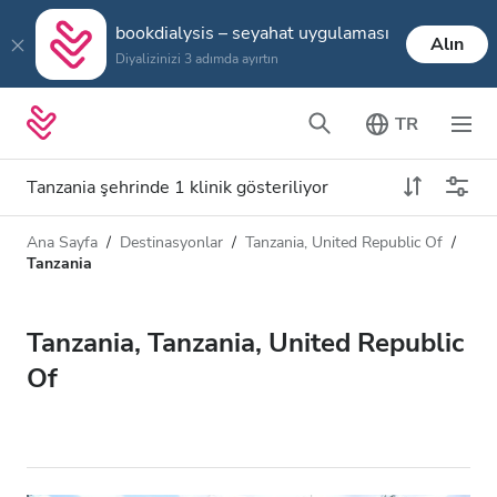
bookdialysis – seyahat uygulaması
Alın
Diyalizinizi 3 adımda ayırtın
TR
Tanzania şehrinde 1 klinik gösteriliyor
Ana Sayfa
Destinasyonlar
Tanzania, United Republic Of
Diyaliz türü
Mesafe
Tanzania
Ad
Tüm Diyalizler
Tanzania, Tanzania, United Republic
Puan
HD Diyaliz
Of
Fiyat
HDF Diyaliz
Kabul Edilenler