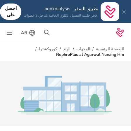
احصل
تطبيق السفر- bookdialysis
على
احجز جلسة الغسيل الكلوي الخاصة بك في 3 خطوات
AR
الصفحة الرئيسية
الوجهات
الهند
كوروكشترا
NephroPlus at Agarwal Nursing Hm