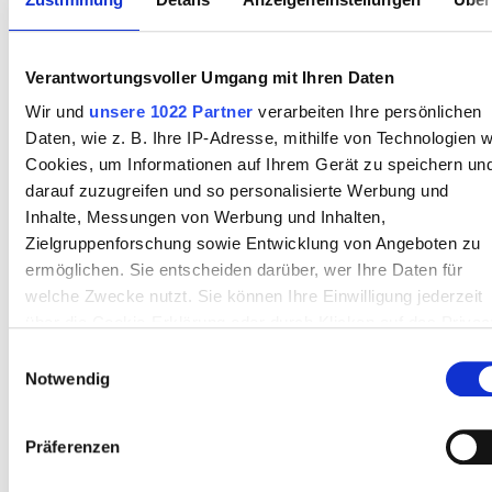
Ausgezeichnet
10
Verantwortungsvoller Umgang mit Ihren Daten
10 Bewertungen
Wir und
unsere 1022 Partner
verarbeiten Ihre persönlichen
Freundlichkeit
10
Daten, wie z. B. Ihre IP-Adresse, mithilfe von Technologien w
Cookies, um Informationen auf Ihrem Gerät zu speichern un
darauf zuzugreifen und so personalisierte Werbung und
Sauberkeit
10
Inhalte, Messungen von Werbung und Inhalten,
Zielgruppenforschung sowie Entwicklung von Angeboten zu
Einrichtungen
10
ermöglichen. Sie entscheiden darüber, wer Ihre Daten für
welche Zwecke nutzt. Sie können Ihre Einwilligung jederzeit
über die Cookie-Erklärung oder durch Klicken auf das Privac
Allgemeine Erfahrung
10
Trigger Symbol ändern oder widerrufen
Einwilligungsauswahl
Notwendig
Wenn Sie es erlauben, würden wir auch gerne:
Informationen über Ihre geografische Lage erfassen,
24.07.2026
Präferenzen
bookdialysis.com Reisender
10
welche bis auf einige Meter genau sein können
Ihr Gerät durch aktives Scannen nach bestimmten