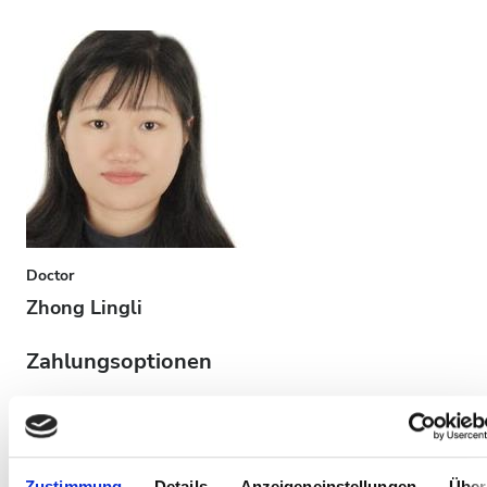
Doctor
Zhong Lingli
Zahlungsoptionen
Barzahlung
Bewertungen
Zustimmung
Details
Anzeigeneinstellungen
Über