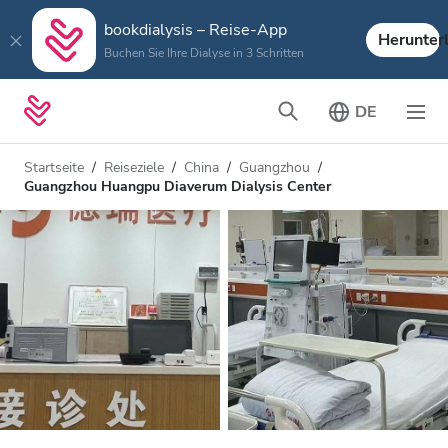
bookdialysis – Reise-App
Herunter
Buchen Sie Ihre Dialyse in 3 Schritten
DE
Startseite
Reiseziele
China
Guangzhou
Guangzhou Huangpu Diaverum Dialysis Center