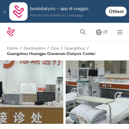
bookdialysis – app di viaggio
Ottieni
Prenota la tua dialisi in 3 passaggi
IT
Home
Destinazioni
Cina
Guangzhou
Guangzhou Huangpu Diaverum Dialysis Center