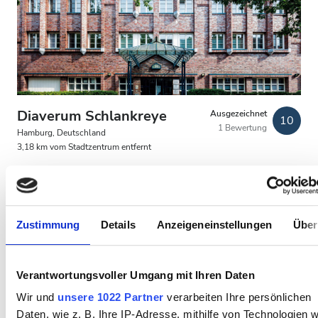
Patienten mit HIV
Patienten mit Hepatitis B
Patienten mit Hepatitis C
EKVK
Diaverum Schlankreye
Ausgezeichnet
10
1 Bewertung
GHIC
Hamburg, Deutschland
3,18 km vom Stadtzentrum entfernt
Von der EKVK abgedeckt
Von der GHIC abgedeckt
Einrichtungen
Erfrischungen
Kostenloses WiFi
TV-Bildschirme
Erfrischungen
Zustimmung
Details
Anzeigeneinstellungen
Über
Pro Behandlung
Kostenloses WiFi
HD-Dialyse 270 €
Reservieren
HDF-Dialyse 320 €
TV-Bildschirme
Verantwortungsvoller Umgang mit Ihren Daten
Wir und
unsere 1022 Partner
verarbeiten Ihre persönlichen
Kostenloser Transport
Daten, wie z. B. Ihre IP-Adresse, mithilfe von Technologien w