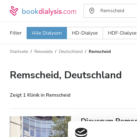
Filter
Alle Dialysen
HD-Dialyse
HDF-Dialyse
Startseite
Reiseziele
Deutschland
Remscheid
Art der Dialyse
Entfernung
Name
Alle Dialysen
Remscheid, Deutschland
Bewertung
HD-Dialyse
Preis
HDF-Dialyse
Zeigt 1 Klinik in Remscheid
Akzeptiert
Diaverum Remsc
Patienten mit HIV
Remscheid, Deutschland
1,39