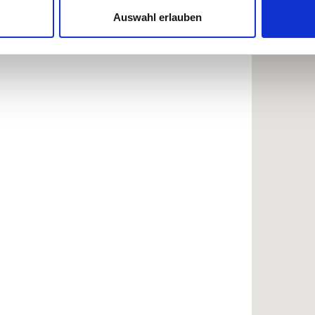
Website zu analysieren. Außerdem geben wir Informationen zu I
Auswahl erlauben
r soziale Medien, Werbung und Analysen weiter. Unsere Partner
 Daten zusammen, die Sie ihnen bereitgestellt haben oder die s
n.