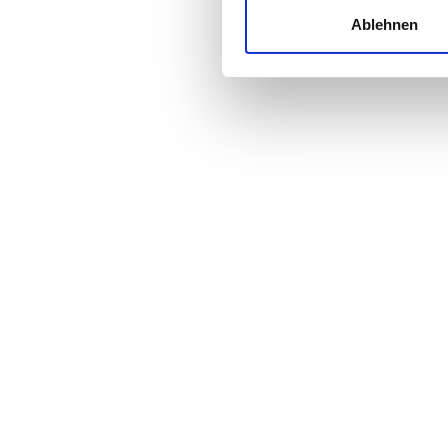
und die Zugriffe auf unsere 
Ablehnen
Website an unsere Partner fü
Preis
möglicherweise mit weiteren
der Dienste gesammelt habe
0 - 100 EUR
100 - 200 EUR
200 - 300 EUR
300+ EUR
Schichten
Morgen
Nachmittag
Abend