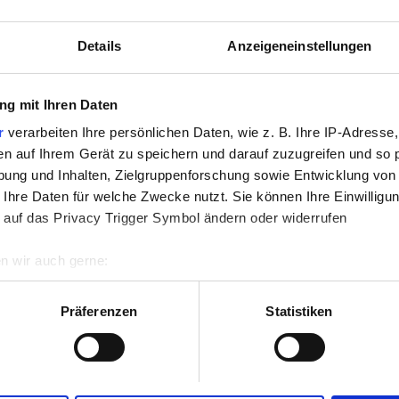
Von der GHIC abgedeckt
Details
Anzeigeneinstellungen
nloses WiFi
TV-Bildschirme
g mit Ihren Daten
r
verarbeiten Ihre persönlichen Daten, wie z. B. Ihre IP-Adresse,
Reservieren
en auf Ihrem Gerät zu speichern und darauf zuzugreifen und so 
ung und Inhalten, Zielgruppenforschung sowie Entwicklung von
 Ihre Daten für welche Zwecke nutzt. Sie können Ihre Einwilligun
 auf das Privacy Trigger Symbol ändern oder widerrufen
n wir auch gerne:
re geografische Lage erfassen, welche bis auf einige Meter gen
es Scannen nach bestimmten Merkmalen (Fingerprinting) identifi
Präferenzen
Statistiken
ie Ihre persönlichen Daten verarbeitet werden, und legen Sie I
nhalte und Anzeigen zu personalisieren, Funktionen für soziale