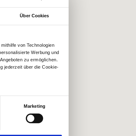
Über Cookies
 mithilfe von Technologien
personalisierte Werbung und
 Angeboten zu ermöglichen.
g jederzeit über die Cookie-
au sein können
zieren
Marketing
hre Präferenzen im
Abschnitt
 Medien anbieten zu können