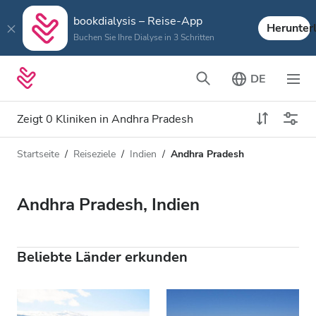
bookdialysis – Reise-App
Herunter
Buchen Sie Ihre Dialyse in 3 Schritten
DE
Zeigt 0 Kliniken in Andhra Pradesh
Startseite
Reiseziele
Indien
Andhra Pradesh
Art der Dialyse
Entfernung
Name
Alle Dialysen
Andhra Pradesh, Indien
Bewertung
HD-Dialyse
Preis
HDF-Dialyse
Beliebte Länder erkunden
Akzeptiert