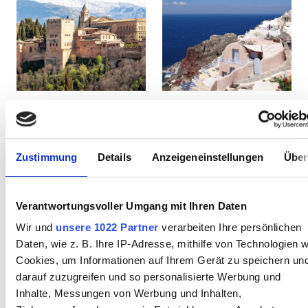
Patienten mit HIV
Patienten mit Hepatitis B
Patienten mit Hepatitis C
EKVK
Spanien
Griechenland
GHIC
Zustimmung
Details
Anzeigeneinstellungen
Über
Einrichtungen
Verantwortungsvoller Umgang mit Ihren Daten
Erfrischungen
Wir und
unsere 1022 Partner
verarbeiten Ihre persönlichen
Kostenloses WiFi
Daten, wie z. B. Ihre IP-Adresse, mithilfe von Technologien w
Cookies, um Informationen auf Ihrem Gerät zu speichern un
TV-Bildschirme
darauf zuzugreifen und so personalisierte Werbung und
Kostenloser Transport
Inhalte, Messungen von Werbung und Inhalten,