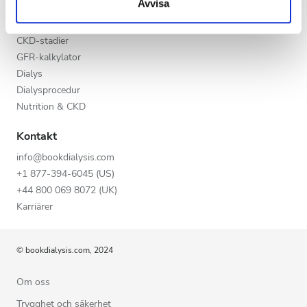
Avvisa
Kväll
Kronisk njursjukdom (CKD)
Orsaker till kronisk njursjukdom (CKD)
Natt
CKD-stadier
GFR-kalkylator
Dialys
Betyg
Dialysprocedur
Nutrition & CKD
Bra
Kontakt
Väldigt bra
info@bookdialysis.com
Utmärkt
+1 877-394-6045 (US)
+44 800 069 8072 (UK)
Karriärer
© bookdialysis.com, 2024
Om oss
Trygghet och säkerhet