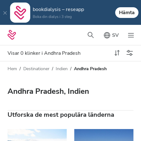
bookdialysis – reseapp
Hämta
Boka din dialys i 3 steg
SV
Visar 0 klinker i Andhra Pradesh
Hem
Destinationer
Indien
Andhra Pradesh
Dialystyp
Avstånd
Namn
Alla dialyser
Andhra Pradesh, Indien
Betyg
HD-dialys
Pris
Redigera HDF-dialys
Utforska de mest populära länderna
Acceptera