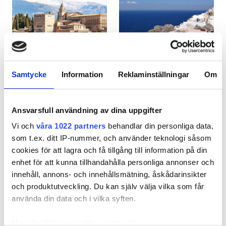
Patienter med HIV
Patienter med hepatit B
Patienter med hepatit C
EHIC
Samtycke
Information
Reklaminställningar
Om
Spanien
Grekland
GHIC
Ansvarsfull användning av dina uppgifter
Vi och
våra 1022 partners
behandlar din personliga data,
Lokaler
som t.ex. ditt IP-nummer, och använder teknologi såsom
cookies för att lagra och få tillgång till information på din
Förfriskningar
enhet för att kunna tillhandahålla personliga annonser och
Gratis WiFi
innehåll, annons- och innehållsmätning, åskådarinsikter
och produktutveckling. Du kan själv välja vilka som får
TV-skärmar
använda din data och i vilka syften.
Gratis överföring
Med din tillåtelse skulle vi även vilja: