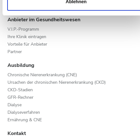
Ablehnen
die Sie ihnen bereitgestellt haben oder die sie im Rahmen Ihr
Alle Reiseziele
Nutzung der Dienste gesammelt haben.
Anbieter im Gesundheitswesen
V.I.P.-Programm
Ihre Klinik eintragen
Vorteile für Anbieter
Partner
Ausbildung
Chronische Nierenerkrankung (CNE)
Ursachen der chronischen Nierenerkrankung (CKD)
CKD-Stadien
GFR-Rechner
Dialyse
Dialyseverfahren
Ernährung & CNE
Kontakt