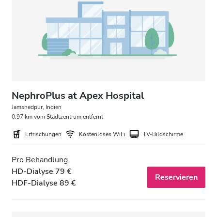
Patienten mit HIV
Patienten mit Hepatitis B
Patienten mit Hepatitis C
EKVK
GHIC
NephroPlus at Apex Hospital
Jamshedpur, Indien
0,97 km vom Stadtzentrum entfernt
Einrichtungen
Erfrischungen
Kostenloses WiFi
TV-Bildschirme
Erfrischungen
Pro Behandlung
Kostenloses WiFi
HD-Dialyse 79 €
Reservieren
HDF-Dialyse 89 €
TV-Bildschirme
Kostenloser Transport