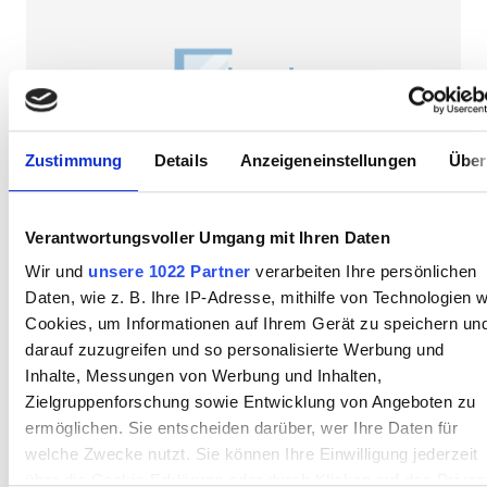
Kostenloses Parken
Preis
0 - 100 EUR
Zustimmung
Details
Anzeigeneinstellungen
Über
100 - 200 EUR
200 - 300 EUR
Verantwortungsvoller Umgang mit Ihren Daten
NephroPlus at Ardeshir Dalal Memorial
Wir und
unsere 1022 Partner
verarbeiten Ihre persönlichen
300+ EUR
Hospital
Daten, wie z. B. Ihre IP-Adresse, mithilfe von Technologien w
Jamshedpur, Indien
Cookies, um Informationen auf Ihrem Gerät zu speichern un
4,68 km vom Stadtzentrum entfernt
darauf zuzugreifen und so personalisierte Werbung und
Schichten
Erfrischungen
Kostenloses WiFi
TV-Bildschirme
Inhalte, Messungen von Werbung und Inhalten,
Zielgruppenforschung sowie Entwicklung von Angeboten zu
Morgen
ermöglichen. Sie entscheiden darüber, wer Ihre Daten für
Pro Behandlung
Nachmittag
welche Zwecke nutzt. Sie können Ihre Einwilligung jederzeit
HD-Dialyse 79 €
Reservieren
über die Cookie-Erklärung oder durch Klicken auf das Privac
HDF-Dialyse 89 €