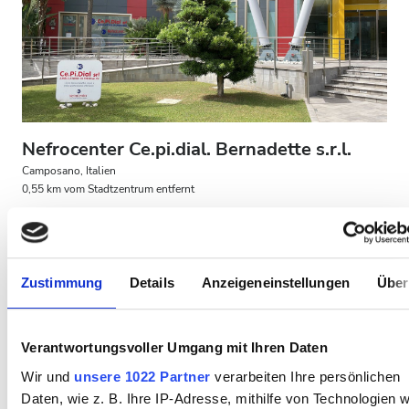
Patienten mit HIV
Patienten mit Hepatitis B
Patienten mit Hepatitis C
EKVK
Nefrocenter Ce.pi.dial. Bernadette s.r.l.
GHIC
Camposano, Italien
0,55 km vom Stadtzentrum entfernt
Erfrischungen
Kostenloses WiFi
TV-Bildschirme
Einrichtungen
Kostenloser Transport
Kostenloses Parken
Erfrischungen
Zustimmung
Details
Anzeigeneinstellungen
Über
Pro Behandlung
HD-Dialyse 250 €
Kostenloses WiFi
Reservieren
HDF-Dialyse 250 €
Verantwortungsvoller Umgang mit Ihren Daten
TV-Bildschirme
Wir und
unsere 1022 Partner
verarbeiten Ihre persönlichen
Kostenloser Transport
Daten, wie z. B. Ihre IP-Adresse, mithilfe von Technologien w