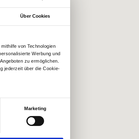
Über Cookies
Frankreich
Tür
 mithilfe von Technologien
personalisierte Werbung und
 Angeboten zu ermöglichen.
g jederzeit über die Cookie-
au sein können
zieren
Marketing
hre Präferenzen im
Abschnitt
 Medien anbieten zu können