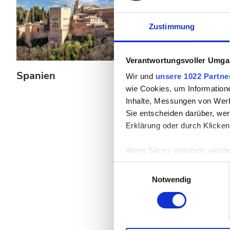
Patienten mit Hepatitis B
Zustimmung
Patienten mit Hepatitis C
EKVK
Verantwortungsvoller Umgan
GHIC
Spanien
Griechenland
Wir und
unsere 1022 Partne
wie Cookies, um Information
Inhalte, Messungen von Werb
Einrichtungen
Sie entscheiden darüber, wer
Erklärung oder durch Klicken
Erfrischungen
Wenn Sie es erlauben, würde
Kostenloses WiFi
Informationen über Ih
Einwilligungsauswahl
TV-Bildschirme
Ihr Gerät durch aktiv
Notwendig
Erfahren Sie mehr darüber, w
Kostenloser Transport
Einzelheiten
fest.
Kostenloses Parken
Wir verwenden Cookies, um I