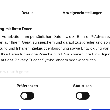
Details
Anzeigeneinstellungen
g mit Ihren Daten
Portugal
Italien
r
verarbeiten Ihre persönlichen Daten, wie z. B. Ihre IP-Adresse,
en auf Ihrem Gerät zu speichern und darauf zuzugreifen und so 
ung und Inhalten, Zielgruppenforschung sowie Entwicklung von
 Ihre Daten für welche Zwecke nutzt. Sie können Ihre Einwilligun
 auf das Privacy Trigger Symbol ändern oder widerrufen
n wir auch gerne:
re geografische Lage erfassen, welche bis auf einige Meter gen
es Scannen nach bestimmten Merkmalen (Fingerprinting) identifi
Präferenzen
Statistiken
ie Ihre persönlichen Daten verarbeitet werden, und legen Sie I
nhalte und Anzeigen zu personalisieren, Funktionen für soziale