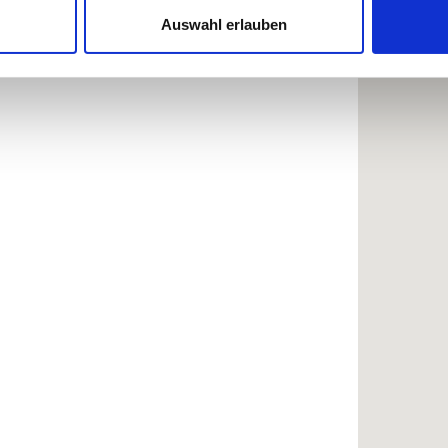
Website zu analysieren. Außerdem geben wir Informationen zu I
Auswahl erlauben
r soziale Medien, Werbung und Analysen weiter. Unsere Partner
 Daten zusammen, die Sie ihnen bereitgestellt haben oder die s
n.