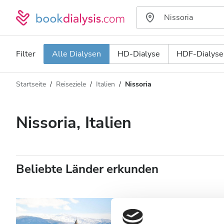
Filter
Alle Dialysen
HD-Dialyse
HDF-Dialyse
Startseite
Reiseziele
Italien
Nissoria
Art der Dialyse
Entfernung
Name
Alle Dialysen
Nissoria, Italien
Bewertung
HD-Dialyse
Preis
HDF-Dialyse
Beliebte Länder erkunden
Akzeptiert
Patienten mit HIV