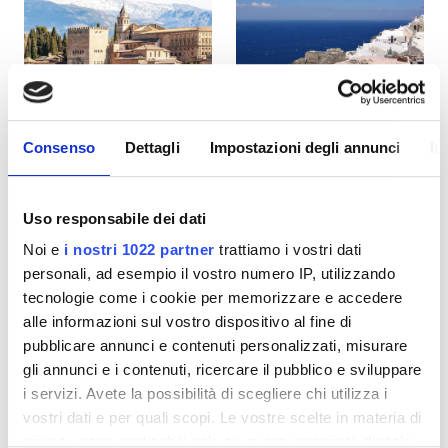
Pazienti con HIV
Pazienti con epatite B
Pazienti con epatite C
TEAM
Consenso
Dettagli
Impostazioni degli annunci
In
Spagna
Grecia
GHIC
Uso responsabile dei dati
Noi e
i nostri 1022 partner
trattiamo i vostri dati
Strutture
personali, ad esempio il vostro numero IP, utilizzando
tecnologie come i cookie per memorizzare e accedere
Snack e bevande
alle informazioni sul vostro dispositivo al fine di
WiFi gratuito
pubblicare annunci e contenuti personalizzati, misurare
gli annunci e i contenuti, ricercare il pubblico e sviluppare
Schermi TV
i servizi. Avete la possibilità di scegliere chi utilizza i
vostri dati e per quali scopi. Le vostre scelte in materia di
Trasferimento gratuito
privacy sono applicabili solo su questa proprietà digitale