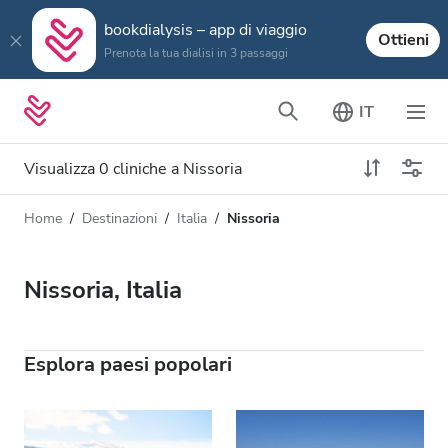
bookdialysis – app di viaggio
Ottieni
Prenota la tua dialisi in 3 passaggi
IT
Visualizza 0 cliniche a Nissoria
Home
Destinazioni
Italia
Nissoria
Tipo di dialisi
Distanza
Nome
Tutti i tipi di dialisi
Nissoria, Italia
Valutazione
Dialisi HD
Prezzo
Dialisi HDF
Esplora paesi popolari
Accetta